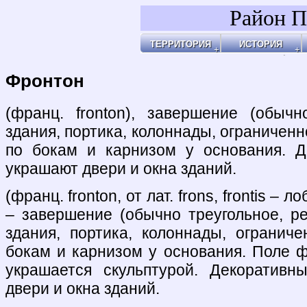
Район П
ТЕРРИТОРИЯ
ИСТОРИЯ
Районы
Праздник Покро
Пл
Бульвары, улицы, переулки
Покровские Вор
Ар
Покровские ворота
Кольца укрепле
Чи
Чистые пруды
Древние дороги
Ог
Рачка речка
Слободы
"У
Дворцовые села
Ар
Церкви, монаст
Ар
Усадьбы
По
Покровские каз
Ч
4-ая мужская ги
Пе
Лепёхинский ро
Че
Иноземцы и Пог
По
Старые карты
Пл
Архитектура
Ма
Хронология
Ма
Хронология2
По
Фронтон
По
Б
Ка
Зе
Г
Ив
Х
По
По
У 
К
Со
Хи
По
На
Яу
(франц. fronton), завершение (обыч
здания, портика, колоннады, ограничен
по бокам и карнизом у основания. 
украшают двери и окна зданий.
(франц. fronton, от лат. frons, frontis – 
– завершение (обычно треугольное, р
здания, портика, колоннады, огранич
бокам и карнизом у основания. Поле ф
украшается скульптурой. Декоратив
двери и окна зданий.