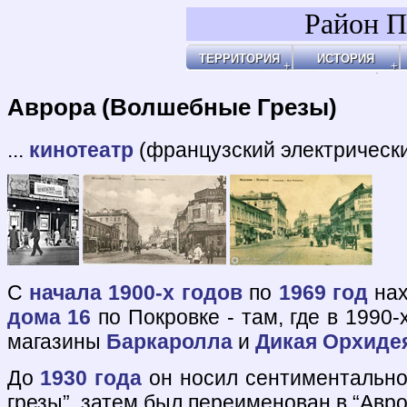
Район П
ТЕРРИТОРИЯ
ИСТОРИЯ
Районы
Праздник Покро
Пл
Бульвары, улицы, переулки
Покровские Вор
Ар
Покровские ворота
Кольца укрепле
Чи
Чистые пруды
Древние дороги
Ог
Рачка речка
Слободы
"У
Дворцовые села
Ар
Церкви, монаст
Ар
Усадьбы
По
Покровские каз
Ч
4-ая мужская ги
Пе
Лепёхинский ро
Че
Иноземцы и Пог
По
Старые карты
Пл
Архитектура
Ма
Хронология
Ма
Хронология2
По
Аврора (Волшебные Грезы)
По
Б
Ка
Зе
Г
Ив
Х
По
По
У 
К
Со
Хи
По
На
Яу
...
кинотеатр
(французский электрически
С
начала 1900-х годов
по
1969 год
нах
дома 16
по Покровке - там, где в 1990-
магазины
Баркаролла
и
Дикая Орхиде
До
1930 года
он носил сентиментально
грезы”, затем был переименован в “Авро