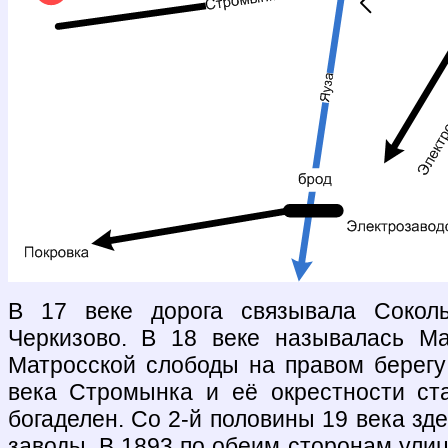
В 17 веке дорога связывала Соколь
Черкизово. В 18 веке называлась М
Матросской слободы на правом берегу
века Стромынка и её окрестности ст
богаделен. Со 2-й половины 19 века зд
заводы. В 1893 по обеим сторонам ули