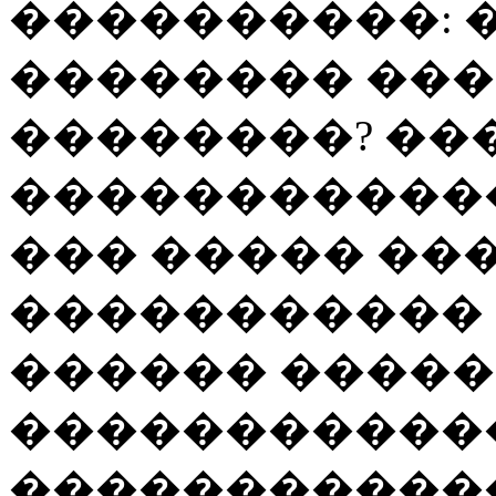
����������: 
�������� ��
��������? ��
������������ 
��� ����� ��
����������� 
������ ������
�����������
�����������