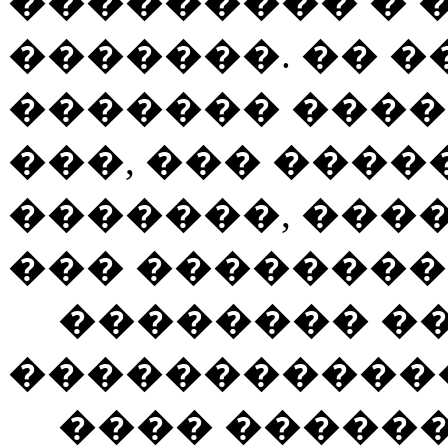
��������� � 
�������. �� �
������� ���
���, ��� ����
�������, ����
��� ��������
�������� �
�����������
���� �������