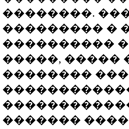
��������. �
��������� � �
���������� �
�����, �����
�������� ���
�����������
�����������
������� ���