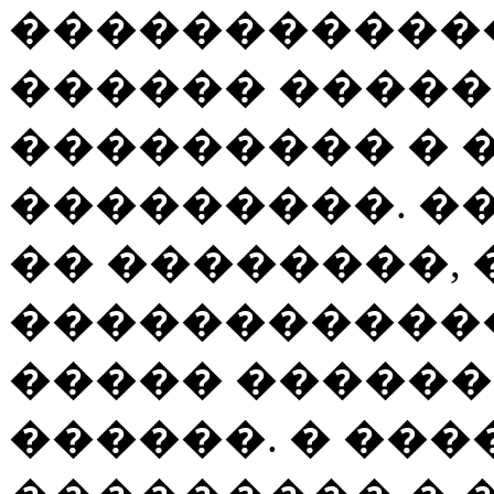
������������
������ �����
��������� � 
���������. �
�� ��������,
������������
����� ������
������. � ��