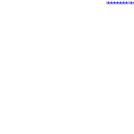
[
�������
][
�