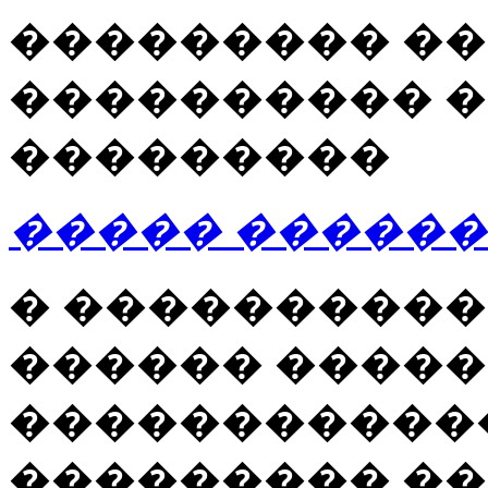
��������� ��
���������� 
���������
����� �����
� ����������
������ �����
�����������
��������� �