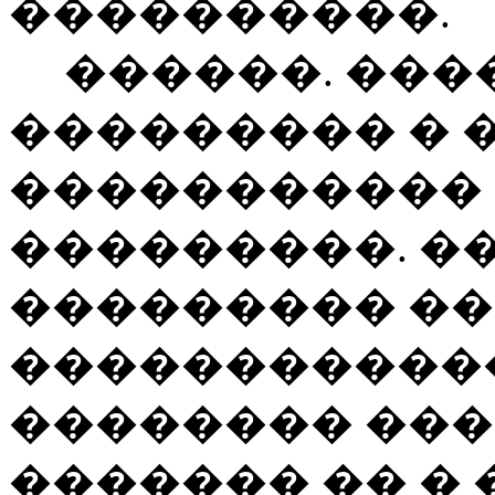
����������.
������. ����
��������� � �
����������� 
���������. �
��������� ��
������������
�������� ���
������� �� � 