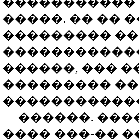
�����������
�����. �� �� 
��������� ��
�����������
������, ��� 
��������� ��
������������
������. ���
���� ���-�� �