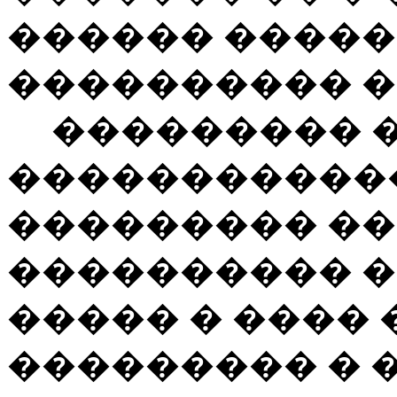
������ �����
���������� �
��������� 
������������
��������� �
���������� �
����� � ���� 
��������� � 