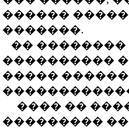
������ ����
�������.
�� �������� 
���������� �
����� �����
�����������
���� �� ����
��������� �