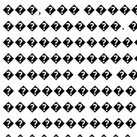
���, ��� ����
����������. 
�����������
������������,
������ ��� ��
� �����������
������� ���
�� ���������