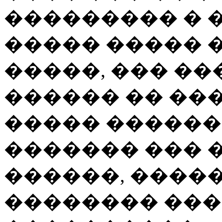
��������� � �
����� ����� 
�����, ��� ��
������ �� ��
����� �����
������� ��� �
������, �����
�������� ��