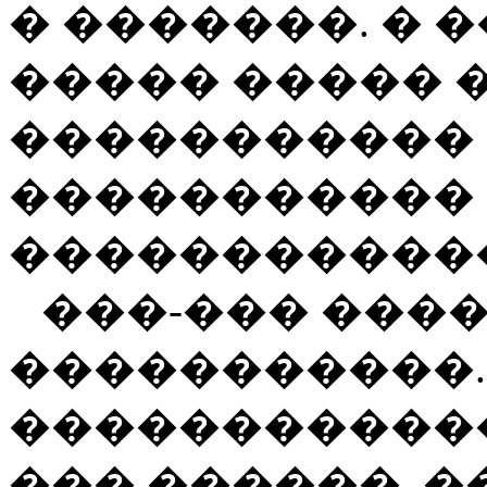
� �������. � �
����� ����� 
����������� 
����������� 
�����������
���-��� ���
�����������.
������������
��� ������, 