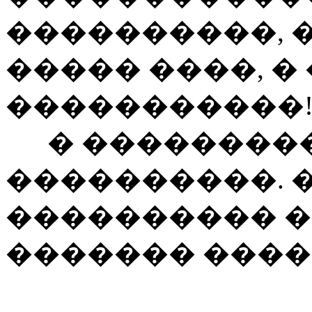
����������, �
����� ����, �
�����������
� ���������
����������. �
���������� 
������� ����