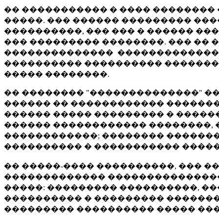
�� ����������� � ���� ��������
�����. ��� ������ ��������� ���
����������, ��� ��� � ������ ��
��� ��������� ��������. ��� �� 
�������������� ������������� �
���������� ���������� ��������
����� ��������.
�� �������� "��������������" �
������ �� ������������ ��������
������ ����� ��������� � ������
������ ������������ ��������, 
������������; �������� ������� 
���������� � ����������� ������." (www
�� �����-���� ����������, ��� �
������������� ���������������
�����: ��������� ����������, �
���������� � ��������� ������
��������� ���������� ����� ��