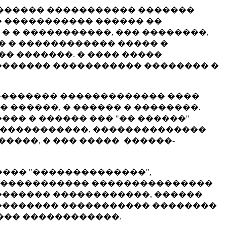
������� ����������� �������
� ����������� ������ ��
� � �����������, ��� ��������,
� � ������������ ����� �
� �������. � ���� �����
������� ����������� �������� �
��������� ������������� ����
 ������, � ������ � ��������.
�� � ������ ��� "�� ������"
������������, ��������������
����, � ��� ����� ������-
���� "��������������",
 ����������� ���������������
������� ������������, ������
�������� ����������� ��������
�� ������������.