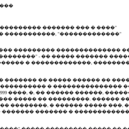
����
����� ��� � ����"
, "�������������"
� ��� ��������� �������������� �
��������" - �� ����� ������� ���
����� � �������������, ��������
� ������� �� ����� ������ �� ���
���������� � ��������������� �
 1999 ����, �, �� ������ ������, �
���� ����� �� ���������. ������
 ��������, � ������ ����� ���, � 
� ������� ������� � �����������
���" ����� ��������� ����� �� ���