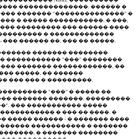
����� ��������������. ������ �
��� ������� "��������������" �
���� � ����� �����������, � ���,
���� ��������� ��� ������ ����
���������� � �������������
 ��� ������ ��, ��� �� �����.
�������� ������� ��������
� ����������� "���" ��������
���� ������� ������������, ��
��� �����, �� ������
 ��� ��� � ���������.
���������� "���" � ����� ��
�� ������� �������. ���������
". ��� ����������� �����
����������� � ��� �� ����. �
� ����� ������ - � ������� ����
�� ������ ����������� � �������
�������, � ������� ��������