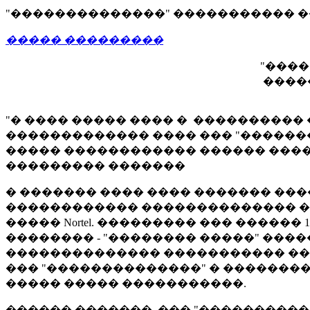
"��������������" ����������� 
����� ���������
"������������� ��
����� �����������
"� ���� ����� ���� � ���������
������������� ���� ��� "������
����� ������������ ������ ����
��������� �������
� ������� ���� ���� ������� ���
������������ �������������� �
����� Nortel. ��������� ��� ������
�������� - "�������� �����" ���
�������������� ����������� ����
��� "��������������" � �������
����� ����� �����������.
������ �������, ��� "�����������