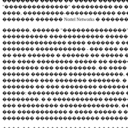
�������� ����� �� ����� �������
"��������������" ��������� �� �
����, ���������-����������� ��
������� ������ Nortel Networks � ���
������, ������ "��������������"
���������� ������������ ������
�������������� ���� ������ � ��
������� ����������� - ��� ��� �
�� ��� ������ � ������ �� �����
��� ���� �������� ����� �� ����
�������� ��� ���������. �� ����
������ �������� ������������,
�������� ��� ������� �������. �
������� �� ��� �������� �������
�����: ��������� ������������ ��
��������. � � ����������� �����
��� ��������� �������������, �
��� ����������� � ���� ����� �
������� �������������� ������