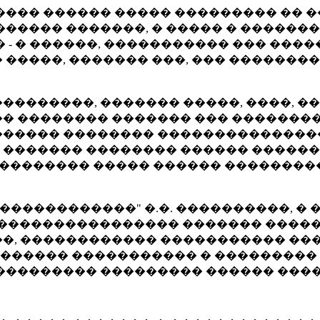
��� ������ ����� ��������� �� ��
����� �������, � ����� � ������
 - � ������, ����������� ��� ���
�����, ������� ���, ��� ��������
��������, ������� �����, ����, �
� �������� ������� ��� ��������
����� �������� ���������������
������� �������� ������ ������
�������� ����� ������ ���������
������������" �.�. ����������, �
����������������� ������� ����
�, ������������ ����������� ���
����� ����������� � ��������� 
��������� ��������� ������ ����