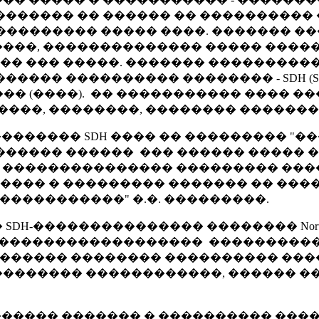
��������� �� ������ �� ���������
 ��������� ����� ����. ������� �
���, �������������� ����� ������
� ��� �����. ������� ���������
���������� �������� - SDH (Synchronous 
�� (����). �� ����������� ���� �
����, ��������, �������� ������
������� SDH ���� �� ��������� "�
����� ������ ��� ������ ����� �
� ��������������� ��������� ���
��� � ��������� ������� �� ����
�����������" �.�. ���������.
SDH-��������������� �������� Nort
������������������ �������������� 
�����, ������ �������� ���������� 
������� ������������, ������ �
������ ������� � ���������� ����