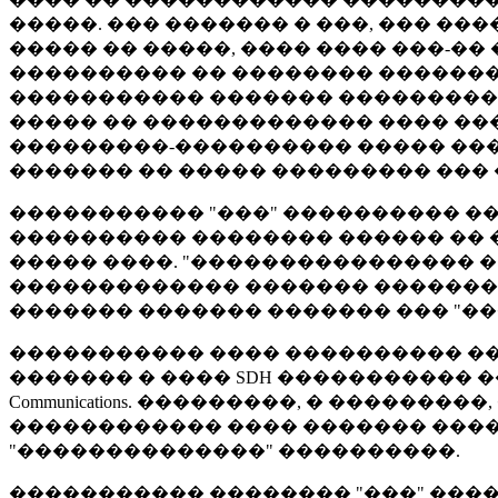
�����. ��� ������� � ���, ��� �
����� �� �����, ���� ���� ���-��
���������� �� �������� �������
����������� ������� ����������
����� �� ������������� ���� �������� 
���������-���������� ����� ���
������� �� ����� ��������� ��� 
����������� "���" ���������� ��
���������� �������� ������ �� �
����� ����. "���������������� 
������������� ������� ��������
������� ������� ������� ��� "��
����������� ���� ���������� �� 
������� � ���� SDH ����������� �
Communications. ���������, � ����
������������ ���� ������� ����
"��������������" ����������.
����������� �������� "���" ���