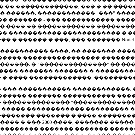
� �� �������������, ��� � �� ���
 ������, ������������ "���" ����
���� ������� - ��� ����������� ���
 � ���� �� ������������ �������
�� ����������� ������������ � 
 ������ � ���, ��� ������� Nortel -
������������ ����, �� ������� ��
����� ���������������� �������
�������. � "��������������" �� ��
���� ������� ������� � ��������
� ���� �������������. ����������
��� ��� ����������� ������������, 
������ ������� ����������� ����
 �������������� "��������������
� ����� ������������ ��������� �
�������� ������� � ���� ��������
���� � ��� 2000 ����, ������� ���
���������� ������� ������� �����