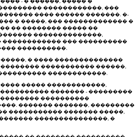
��� - � ������, ����� �
���������� ������������, ���
������ ���� ������ �������. �-
�� � �����, ��� ������������� �
� �� �������� ����� ��
 ������� ��������������,
� ������������ ��� ����������
���� ����������.
������, � ���� ��������������
��������� ����������� ������,
����������� ������������.
����� ����� ������������,
����������� ������� - ���������
��������� ����������
���. ������� �������, ���������
�� ����������� ������� �����,
�������� ���������������, �
������ �� �������� ����������