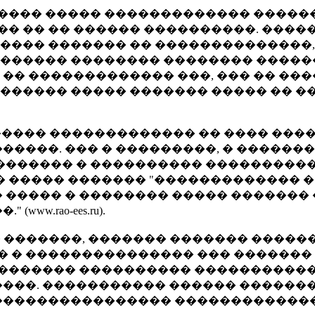
 ���� ����� ������������� ����
�� �� �� ������ ����������. ����
����� ������� �� ��������������, 
������� �������� �������� �����
� ������������� ���, ��� �� ����
����� ����� ������� ����� �� �
����� ������������� �� ���� ��
����. ��� � ���������, � ��������
������ � ���������� �����������
� ����� ������� "������������� 
����� � �������� ����� ������� �
.rao-ees.ru).
� �������, ������� ������� �����
 � ��������������� ��� �������
�������� ���������� ����������
����. ����������� ������ ������
���������������� �������������