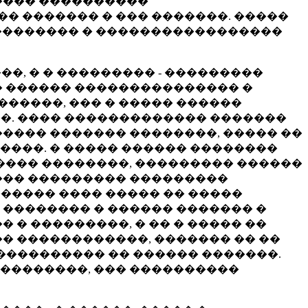
����� ����������
� ������� � ��� �������. �����
 �������� � �����������������
�, � � ��������� - ���������
� ������ ��������������� �
�����, ��� � ����� ������
��. ���� ������������� �������
����� ������� ��������, ����� ��
����. � ����� ������ ��������
����� ��������, ��������� ������
��� ��������� ���������
������ ���� ����� �� �����
 �������� � ������ ������� �
 � ���������, � �� � ����� ��
�� ������������, ������� �� ��
���������� �� ������ �������.
���������, ��� ����������