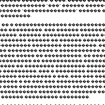
����� �������. � ���, ����� ���
������������ "���" ������ ������
������ "��������������" ������
�����������.
 �� � �������������� �����������
� ���������. ��� ������ ������
����. ������ ���������� ����� ��
�������� ������ �� ������ �����
 ��������� �������� ���������. �
�� �������� ���� � ����������� �
 ���� ����� �� ����������, �� ��
 ��������� �� ����������� �����
 ���� �� �������� ��������-����
 ���������, ��� � �������� �����
��� ��������� � ���, ��� ��� ����
����� � �� ��� ��� ��������� ���
� ���� �������������� ��������-
 ����������� ������ �� ������� �
 ������ ��������� ��������.