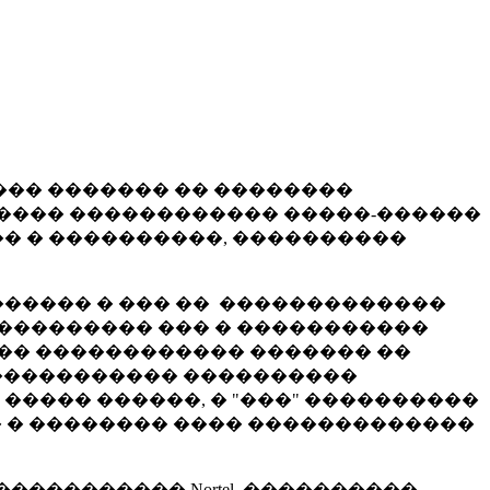
��� ������� �� ��������
����� ������������ �����-������
� � ����������, ����������
������ � ��� �� �������������
��������� ��� � �����������
������ ������������ ������� ��
 ������������ ����������
����� ������, � "���" ����������
� � �������� ���� �������������
��������� Nortel. ����������