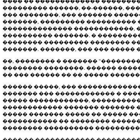
���� �� ������������� ��������� 
��������� ������, ��-������, ��
��� ��������, ��� ������� �����
�������, ��������� ���������� �
�������������� ������������, �
���������� �������. � ���������
�������� ��������� �������� ��
�������. �������, ��� ��� �����
��, �������� � ������� "�������
�������� ��������. ������ ����
�� ��� ������ �� �� ����� �����
������ �����, ��� ������������
������� ��� ������������ � ���
����� ������������, ���������
������������ ������� ������� �
����� ������� ����� �� ����� �
����������� �� �������� ������
�������� ���������� ���������
���� �� ������������ ���������