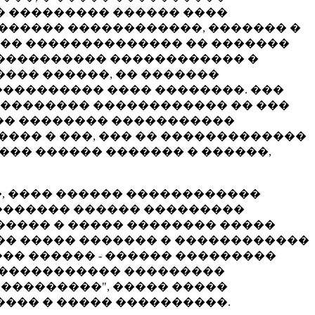
� ��������� ������ ����
������ ������������, ������� �
��� �������������� �� �������
����������� ������������ �
��� ������, �� �������
��������� ���� ��������. ���
�������� ������������ �� ���
��� �������� �����������
��� � ���, ��� �� �������������
��� ������ ������� � ������,
�, ���� ������ ������������
�������� ������ ���������
����� � ����� �������� �����
��� ����� ������� � ������������
��� ������ - ������ ���������
������������� ���������
���������", ����� �����
��� � ����� ����������.