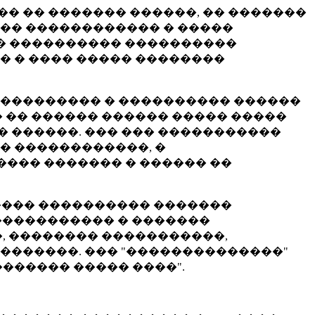
� �� ������� ������, �� �������
��� ������������ � �����
�� ���������� ����������
� � ���� ����� ��������
���������� � ���������� ������
 �� ������ ������ ����� �����
 ������. ��� ��� �����������
� ������������, �
��� ������� � ������ ��
 ���� ���������� �������
����������� � �������
, �������� �����������,
�������. ��� "��������������"
������ ����� ����".