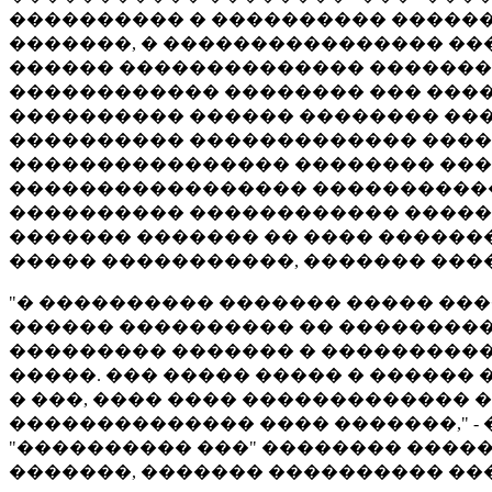
���������� � ���������� ������
�������, � ���������������� ��
������ �������������� ��������
������������ �������� ��� ����
���������� ������ �������� ���
���������� ������������� �����
���������������� �������� ���
����������������� �����������. 
���������� ������������ �������
������� ������� �� ���� �������
����� �����������, ������� ���
"� ���������� ������� ����� ���
������ ���������� �� ���������
��������� ������� � ����������
�����. ��� ����� ����� � ������
� ���, ���� ���� ������������� 
�������������� ���� �������," 
"���������� ���" �������� �����
�������, ������� ���������� ��