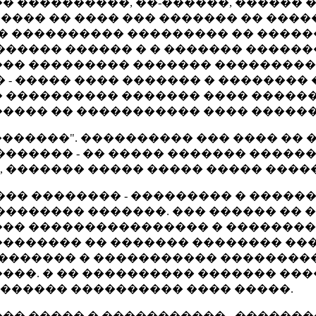
����������, ��-������, ������ ��
����� �� ���� ��� ������� �� ���
� ���������� ��������� �� ������
����� ������ � � ������� �������
�� ��������� ������� ����������
 - ����� ���� ������� � ��������
 ���������� ������� ���� �����
 ����� �� ����������� ���� �����
�������". ���������� ��� ���� �� 
������� - �� ����� ������� �����
�, ������� ����� ����� ����� ���
��� �������� - ��������� � �����
�������� �������. ��� ������ �� 
��� ���������������� � �������
������� �� ������� �������� ���
�������� � ����������� ��������
���. � �� ���������� ������� ��
������ ���������� ���� �����.
�� ����� � ����������� - ������