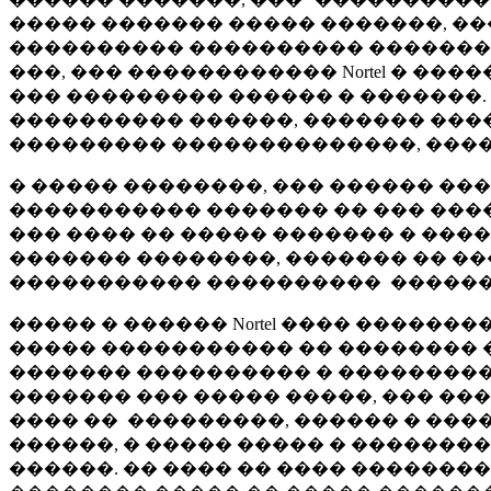
����� ������� ����� �������, ��
���������� ���������� ��������
���, ��� ������������ Nortel � ��
��� ��������� ������ � �������.
���������� ������, ������� ���
��������� ��������������, ������ �
� ����� ��������, ��� ������ �
����������� ������� �� ��� ���
��� ���� �� ����� ������� � ���
������� ��������, ������� �� ��
����������� ���������� ������ 
����� � ������ Nortel ���� �����
����� ����������� �� �������� 
������� ���������� � ���������
������� ��� ����� �����, ��� ��
���� �� ���������, ������ � ���
������, � ����� ����� � ��������
������. �� ���� �� ���� ������