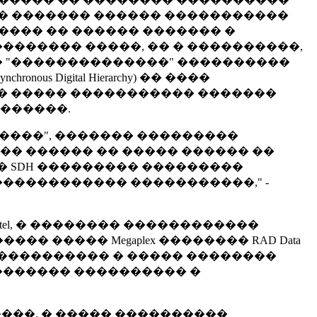
� � ������� ������ �����������
����� �� ������ ������� �
������ �����, �� � ����������,
� "��������������" ����������
Digital Hierarchy) �� ����
�� ����� ����������� �������
�������.
�����", ������� ���������
�� ������ �� ����� ������ ��
� SDH ��������� ���������
����������� �����������," -
el, � �������� ������������
����� Megaplex �������� RAD Data
������������� � ����� ��������
������� ���������� �
���, � ����� ����������