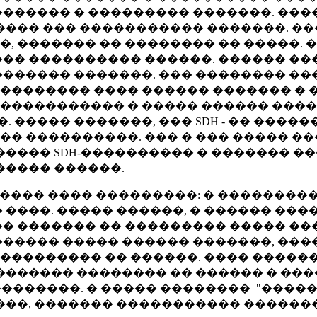
������ � ��������� �������. ���
���� ��� ����������� �������. ��
, ������� �� �������� �� �����. 
�� ���������� ������. ������ �
������ �������. ��� �������� ���
������� ���� ������ ������� � �
����������� � ����� ������ ����
����� �������, ��� SDH - �� ����
 ����������. ��� � ��� ����� ���
���� SDH-���������� � ������� ��
����� ������.
���� ���� ���������: � ��������
 ����. ����� ������, � ������ ��
� ������� �� ��������� ����� ��
 ������ ����� ������ �������, ��
���������� �� ������. ���� �����
- ������� �������� �� ������ � �
�������. � ����� �������� "�����
���, ������� ����������� �������