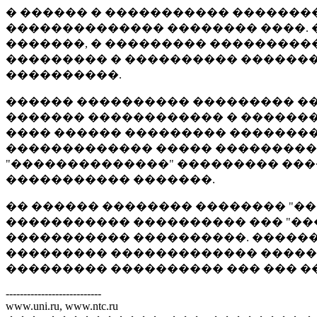
� ������ � ����������� ��������
�������������� �������� ����. �
�������, � ��������� ����������
��������� � ���������� ������� 
����������.
������ ���������� ��������� ��
������� ������������ � �������
���� ������ ��������� ��������
������������� ����� ��������� 
"��������������" ��������� ���
����������� �������.
�� ������ �������� �������� "��
����������� ���������� ��� "�
����������� ����������. ������
��������� ������������� ������
��������� ���������� ��� ��� �
---------------------------
www.uni.ru, www.ntc.ru