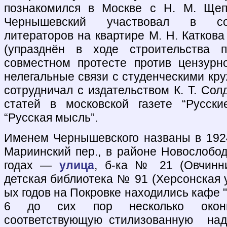
познакомился в Москве с Н. М. Щеп
Чернышевский участвовал в со
литераторов на квартире М. Н. Каткова
(упразднён в ходе строительства п
совместном протесте против цензурн
нелегальные связи с студенческими круж
сотрудничал с издательством К. Т. Сол
статей в московской газете “Русски
“Русская мысль”.
Именем Чернышевского названы в 192
Мариинский пер., в районе Новослободс
годах —
улица
, б-ка № 21 (Овчинни
детская библиотека № 91 (Херсонская ул
ых годов на Покровке находились кафе 
6 до сих пор несколько окон
соответствующую стилизованную надп