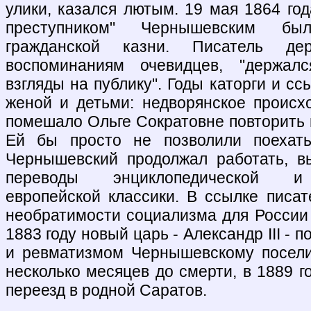
улики, казался лютым. 19 мая 1864 го
преступником" Чернышевским бы
гражданской казни. Писатель де
воспоминаниям очевидцев, "держал
взгляды на публику". Годы каторги и сс
женой и детьми: недворянское проис
помешало Ольге Сократовне повторить 
Ей бы просто не позволили поехат
Чернышевский продолжал работать, в
переводы энциклопедической и 
европейской классики. В ссылке писат
необратимости социализма для России 
1883 году новый царь - Александр III - 
и ревматизмом Чернышевскому посели
несколько месяцев до смерти, в 1889 
переезд в родной Саратов.