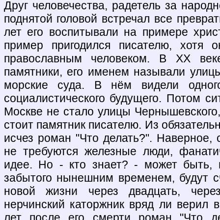
Друг человечества, радетель за народн
поднятой головой встречал все преврат
лет его воспитывали на примере хрис
пример пригодился писателю, хотя 
православным человеком. В ХХ веке
памятники, его именем называли улицы
морские суда. В нём видели одног
социалистического будущего. Потом си
Москве не стало улицы Чернышевского,
стоит памятник писателю. Из обязател
исчез роман "Что делать?". Наверное,
не требуются железные люди, фанати
идее. Но - кто знает? - может быть,
забытого нынешним временем, будут с
новой жизни через двадцать, чере
нерчинский каторжник вряд ли верил в
лет после его смерти роман "Что де