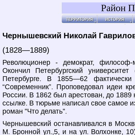
Район П
ТЕРРИТОРИЯ
ИСТОРИЯ
Районы
Праздник Покро
Пл
Бульвары, улицы, переулки
Покровские Вор
Ар
Покровские ворота
Кольца укрепле
Чи
Чистые пруды
Древние дороги
Ог
Рачка речка
Слободы
"У
Дворцовые села
Ар
Церкви, монаст
Ар
Усадьбы
По
Покровские каз
Ч
4-ая мужская ги
Пе
Лепёхинский ро
Че
Иноземцы и Пог
По
Старые карты
Пл
Архитектура
Ма
Хронология
Ма
Хронология2
По
Чернышевский Николай Гаврило
По
Б
Ка
Зе
Г
Ив
Х
По
По
У 
К
Со
Хи
По
На
Яу
(1828—1889)
Революционер - демократ, философ-м
Окончил Петербургский университет
Петербурге. В 1855—62 фактически 
“Современник”. Проповедовал идеи кр
России. В 1862 был арестован, до 1889 
ссылке. В тюрьме написал свое самое и
роман "Что делать".
Чернышевский останавливался в Москве
М. Бронной ул.,5, и на ул. Волхонке, 1