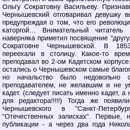
Ольгу Сократовну Васильеву. Призна
Чернышевский отговаривал девушку в
предупреждая о том, что его революц
каторгой… Внимательный читатель 
наверняка приметил посвящение "другу 
Сократовне Чернышевской. В 185
переехали в столицу. Какое-то вре
преподавал во 2-ом Кадетском корпусе
остались о Чернышевском самые благо
но начальство было недовольно 
преподавателем, не желавшим и не у
кадет. (следует писать именно кадет, а
для редактора!!!!!) Тогда же появи
Чернышевского в "Санкт-Петербур
"Отечественных записках". Первые, 
публикации - а через два года Нико