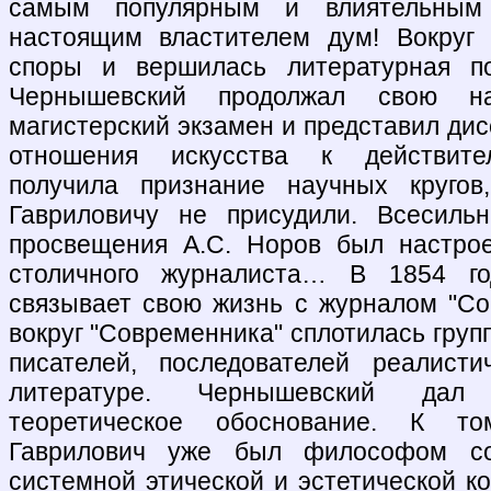
самым популярным и влиятельным 
настоящим властителем дум! Вокруг 
споры и вершилась литературная по
Чернышевский продолжал свою н
магистерский экзамен и представил ди
отношения искусства к действител
получила признание научных кругов
Гавриловичу не присудили. Всесиль
просвещения А.С. Норов был настро
столичного журналиста… В 1854 го
связывает свою жизнь с журналом "Со
вокруг "Современника" сплотилась гру
писателей, последователей реалисти
литературе. Чернышевский дал
теоретическое обоснование. К т
Гаврилович уже был философом со
системной этической и эстетической к