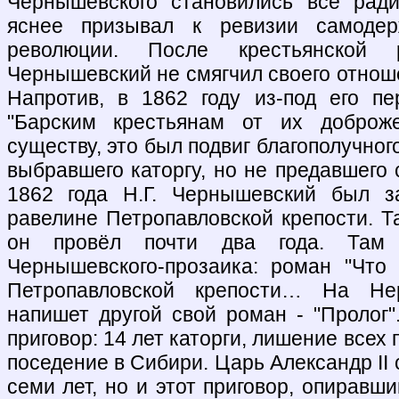
Чернышевского становились всё ради
яснее призывал к ревизии самодерж
революции. После крестьянской
Чернышевский не смягчил своего отнош
Напротив, в 1862 году из-под его п
"Барским крестьянам от их доброже
существу, это был подвиг благополучног
выбравшего каторгу, но не предавшего
1862 года Н.Г. Чернышевский был з
равелине Петропавловской крепости. Т
он провёл почти два года. Там
Чернышевского-прозаика: роман "Что
Петропавловской крепости… На Не
напишет другой свой роман - "Пролог"
приговор: 14 лет каторги, лишение всех 
поседение в Сибири. Царь Александр II 
семи лет, но и этот приговор, опирав