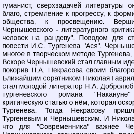
гуманист, сверхзадачей литературы 
благо, стремление к прогрессу, к фор
общества, к просвещению. Верши
Чернышевского - литературного критик
человек на рандеву". Поводом для с
повести И.С. Тургенева "Ася". Черныш
многое в творческом методе Тургенева, 
Вскоре Чернышевский стал главным иде
покорив Н.А. Некрасова своим благор
Ближайшим соратником Николая Гаврил
стал молодой литератор Н.А. Добролюб
тургеневского романа "Наканун
критическую статью о нём, которая оск
Тургенева. Тогда Некрасову приш
Тургеневым и Чернышевским. И Никола
что для "Современника" важнее Че