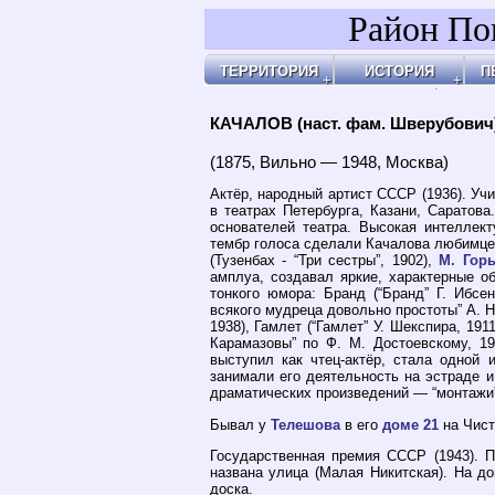
Район По
ТЕРРИТОРИЯ
ИСТОРИЯ
П
Районы
Праздник Покрова
Площ
А
Бульвары, улицы, переулки
Покровские Ворота
Арха
А
Покровские ворота
Кольца укреплений
Чист
Д
Чистые пруды
Древние дороги
Огор
К
Рачка речка
Слободы
"У Ха
О
Дворцовые села
Армя
П
Церкви, монастыри
Армя
П
Усадьбы
Пота
П
Покровские казарм
Чист
Р
4-ая мужская гимна
Пере
У
Лепёхинский роди
Черн
Ф
Иноземцы и Поганы
Покр
Х
Старые карты
Площ
Архитектура
Маро
Хронология
Маро
Хронология2
Покр
КАЧАЛОВ (наст. фам. Шверубович
Покр
Бара
Казё
Земл
Глин
Иван
Хохл
Покр
Под 
У Кур
Кули
Соля
Хитр
Покр
На В
Яузс
(1875, Вильно — 1948, Москва)
Актёр, народный артист СССР (1936). Уч
в театрах Петербурга, Казани, Саратов
основателей театра. Высокая интеллект
тембр голоса сделали Качалова любимце
(Тузенбах - “Три сестры”, 1902),
М. Горь
амплуа, создавал яркие, характерные о
тонкого юмора: Бранд (“Бранд” Г. Ибсе
всякого мудреца довольно простоты” А. Н. 
1938), Гамлет (“Гамлет” У. Шекспира, 191
Карамазовы” по Ф. М. Достоевскому, 191
выступил как чтец-актёр, стала одной 
занимали его деятельность на эстраде и
драматических произведений — “монтажи”,
Бывал у
Телешова
в его
доме 21
на Чист
Государственная премия СССР (1943). 
названа улица (Малая Никитская). На д
доска.