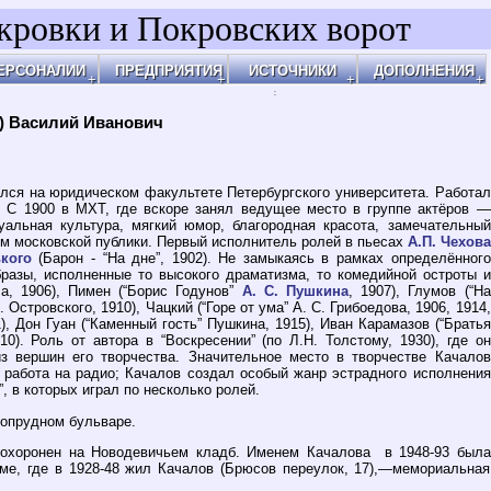
кровки и Покровских ворот
ЕРСОНАЛИИ
ПРЕДПРИЯТИЯ
ИСТОЧНИКИ
ДОПОЛНЕНИЯ
адка у метро "Чистые Пруды"
вторы
Быт
Печатные материалы
Архитектура
нгельский, Кривоколенный, Потаповский
рхитекторы, скульпторы
Издательское дело
Материалы из Сети
Карты
опрудный бульвар - север
омовладельцы
Кино
Собственные фотографии
Озеленение
одная слобода
освенно связанные
Магазины
Жилище, мебель, дизайн
Транспорт
ритонья ..."
тношения
Медицина, здоровье
Хозяйственные
нский, Кривоколенный, Архангельский
ерсонажи
Наука, образование
Природа, цветы
нский, Златоустинский
осещали
Общепит
Ювелирные
Кафе и кафетерии
повский, Сверчков
роживали
Парикмахерские
Продукты
Рестораны
ы
ые Пруды
аботали
Представительства
Сотовая связь
Пиво
зия
улки просвещенья
чились
Развлечения
Одежда и обувь
Открытые
льный дом
огрязка - рожденье
отографы
Спорт
Электроника
Закусочные, трактиры
й пруд
овка - между Белым и Земляным городом
удожники
Транспорт
Аптеки
адь Земляного вала
Финансы
Вино, водка, табак
сейка - начало
Юридические
сейка переходит в Покровку
Охрана
овка у Потаповского и Колпачного
Общественные
) Василий Иванович
овские ворота
Промышленность
ши
нная слобода
яной вал
ищи
овская горка
ы
овский бульвар - середина
соснами
ского вокзала
шки
нка - начало
овка
овский бульвар - южная часть
оронцовом поле
кий бульвар
ился на юридическом факультете Петербургского университета. Работал
а. С 1900 в МХТ, где вскоре занял ведущее место в группе актёров —
уальная культура, мягкий юмор, благородная красота, замечательный
м московской публики. Первый исполнитель ролей в пьесах
А.П. Чехова
кого
(Барон - “На дне”, 1902). Не замыкаясь в рамках определённого
бразы, исполненные то высокого драматизма, то комедийной остроты и
на, 1906), Пимен (“Борис Годунов”
А. С. Пушкина
, 1907), Глумов (“На
Островского, 1910), Чацкий (“Горе от ума” А. С. Грибоедова, 1906, 1914,
1), Дон Гуан (“Каменный гость” Пушкина, 1915), Иван Карамазов (“Братья
0). Роль от автора в “Воскресении” (по Л.Н. Толстому, 1930), где он
из вершин его творчества. Значительное место в творчестве Качалов
 работа на радио; Качалов создал особый жанр эстрадного исполнения
 в которых играл по несколько ролей.
опрудном бульваре.
Похоронен на Новодевичьем кладб. Именем Качалова в 1948-93 была
оме, где в 1928-48 жил Качалов (Брюсов переулок, 17),—мемориальная