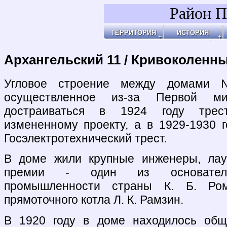
Район П
ТЕРРИТОРИЯ
ИСТОРИЯ
Районы
Праздник Покро
Пл
Бульвары, улицы, переулки
Покровские Вор
Ар
Покровские ворота
Кольца укрепле
Чи
Чистые пруды
Древние дороги
Ог
Рачка речка
Слободы
"У
Дворцовые села
Ар
Церкви, монаст
Ар
Усадьбы
По
Покровские каз
Ч
4-ая мужская ги
Пе
Лепёхинский ро
Че
Иноземцы и Пог
По
Старые карты
Пл
Архитектура
Ма
Хронология
Ма
Хронология2
По
Архангельский 11 / Кривоколенны
По
Б
Ка
Зе
Г
Ив
Х
По
По
У 
К
Со
Хи
По
На
Яу
Угловое строение между дома
осуществленное из-за Первой м
достраиваться в 1924 году трес
измененному проекту, а в 1929-1930 
Госэлектротехнический трест.
В доме жили крупные инженеры, лау
премии - один из основателей
промышленности страны К. Б. Ром
прямоточного котла Л. К. Рамзин.
В 1920 году в доме находилось общ