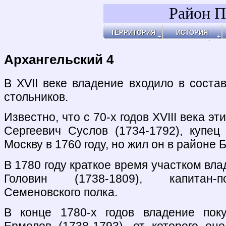
Район П
ТЕРРИТОРИЯ
ИСТОРИЯ
Районы
Праздник Покро
Пл
Бульвары, улицы, переулки
Покровские Вор
Ар
Покровские ворота
Кольца укрепле
Чи
Чистые пруды
Древние дороги
Ог
Рачка речка
Слободы
"У
Дворцовые села
Ар
Церкви, монаст
Ар
Усадьбы
По
Покровские каз
Ч
4-ая мужская ги
Пе
Лепёхинский ро
Че
Иноземцы и Пог
По
Старые карты
Пл
Архитектура
Ма
Хронология
Ма
Хронология2
По
Архангельский 4
По
Б
Ка
Зе
Г
Ив
Х
По
По
У 
К
Со
Хи
По
На
Яу
В XVII веке владение входило в соста
стольников.
Известно, что с 70-х годов XVIII века э
Сергеевич Суслов (1734-1792), купе
Москву в 1760 году, но жил он в районе
В 1780 году краткое время участком вл
Головин (1738-1809), капитан-п
Семеновского полка.
В конце 1780-х годов владение пок
Ермолов (1738-1793), от которого оно