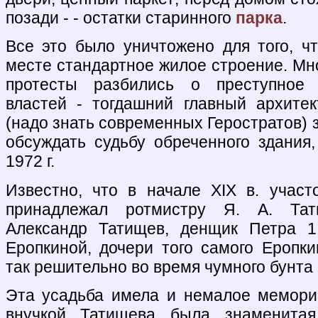
позади - - остатки старинного
парка
.
Все это было уничтожено для того, ч
месте стандартное жилое строение. Мн
протесты разбились о преступное 
властей - тогдашний главный архите
(надо знать современных Геростратов) з
обсуждать судьбу обреченного здания
1972 г.
Известно, что в начале XIX в. участо
принадлежал ротмистру Я. А. Тати
Александр Татищев, денщик Петра 1
Еропкиной, дочери того самого Еропки
так решительно во время чумного бунта 1
Эта усадьба имела и немалое мемори
внучкой Татищева была знаменитая