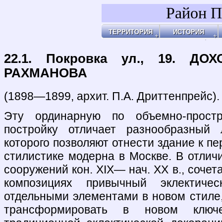
Район П
ТЕРРИТОРИЯ
ИСТОРИЯ
Районы
Праздник Покро
Пл
Бульвары, улицы, переулки
Покровские Вор
Ар
Покровские ворота
Кольца укрепле
Чи
Чистые пруды
Древние дороги
Ог
Рачка речка
Слободы
"У
Дворцовые села
Ар
Церкви, монаст
Ар
Усадьбы
По
Покровские каз
Ч
4-ая мужская ги
Пе
Лепёхинский ро
Че
Иноземцы и Пог
По
Старые карты
Пл
Архитектура
Ма
Хронология
Ма
Хронология2
По
22.1. Покровка ул., 19. Д
По
Б
Ка
Зе
Г
Ив
Х
По
По
У 
К
Со
Хи
По
На
Яу
РАХМАНОВА
(1898—1899, архит. П.А. Дриттенпрейс).
Эту ординарную по объемно-прост
постройку отличает разнообразный 
которого позволяют отнести здание к 
стилистике модерна в Москве. В отлич
сооружений кон. XIX— нач. XX в., соче
композициях привычный эклектиче
отдельными элементами в новом стиле,
трансформировать в новом ключ