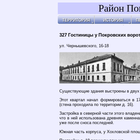
Район По
ТЕРРИТОРИЯ
ИСТОРИЯ
П
Районы
Праздник Покрова
Площ
А
Бульвары, улицы, переулки
Покровские Ворота
Арха
А
Покровские ворота
Кольца укреплений
Чист
Д
Чистые пруды
Древние дороги
Огор
К
Рачка речка
Слободы
"У Ха
О
Дворцовые села
Армя
П
Церкви, монастыри
Армя
П
Усадьбы
Пота
П
Покровские казарм
Чист
Р
4-ая мужская гимна
Пере
У
Лепёхинский роди
Черн
Ф
Иноземцы и Поганы
Покр
Х
Старые карты
Площ
Архитектура
Маро
Хронология
Маро
Хронология2
Покр
327 Гостиницы у Покровских воро
Покр
Бара
Казё
Земл
Глин
Иван
Хохл
Покр
Под 
У Кур
Кули
Соля
Хитр
Покр
На В
Яузс
ул. Чернышевского, 16-18
Существующие здания выстроены в двух 
Этот квартал начал формироваться в 17
(стена проходила по территории д. 16).
Застройка в северной части этого владен
что в ней использована древняя каменна
уже после сноса последней.
Южная часть корпуса, у Хохловской площ