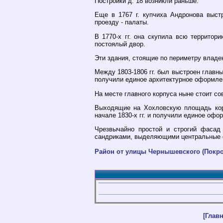
Постройки д. 18 возникли раньше.
Еще в 1767 г. купчиха Андронова выст
проезду - палаты.
В 1770-х гг. она скупила всю территор
постоялый двор.
Эти здания, стоящие по периметру владе
Между 1803-1806 гг. был выстроен главны
получили единое архитектурное оформлен
На месте главного корпуса ныне стоит со
Выходящие на Хохловскую площадь корп
начале 1830-х гг. и получили единое оф
Чрезвычайно простой и строгий фасад
сандриками, выделяющими центральные о
Район от улицы Чернышевского (Покро
[Главн