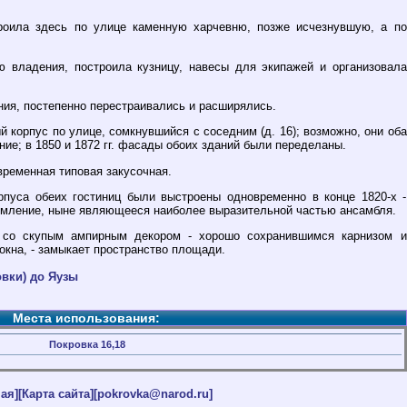
роила здесь по улице каменную харчевню, позже исчезнувшую, а по
ию владения, построила кузницу, навесы для экипажей и организовала
ния, постепенно перестраивались и расширялись.
й корпус по улице, сомкнувшийся с соседним (д. 16); возможно, они оба
ие; в 1850 и 1872 гг. фасады обоих зданий были переделаны.
временная типовая закусочная.
уса обеих гостиниц были выстроены одновременно в конце 1820-х -
ормление, ныне являющееся наиболее выразительной частью ансамбля.
 со скупым ампирным декором - хорошо сохранившимся карнизом и
кна, - замыкает пространство площади.
вки) до Яузы
Места использования:
Покровка 16,18
ая]
[Карта сайта]
[pokrovka@narod.ru]