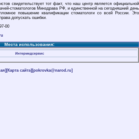
стов свидетельствует тот факт, что наш центр является официальной
ачей-стоматологов Минздрава РФ, и единственной на сегодняшний день
ипломное повышение квалификации стоматологи со всей России. Это
права допускать ошибки.
97-00
ru
Места использования:
Интермедсервис
ая]
[Карта сайта]
[pokrovka@narod.ru]