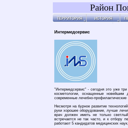
Район По
ТЕРРИТОРИЯ
ИСТОРИЯ
П
Районы
Праздник Покрова
Площ
А
Бульвары, улицы, переулки
Покровские Ворота
Арха
А
Покровские ворота
Кольца укреплений
Чист
Д
Чистые пруды
Древние дороги
Огор
К
Рачка речка
Слободы
"У Ха
О
Дворцовые села
Армя
П
Церкви, монастыри
Армя
П
Усадьбы
Пота
П
Покровские казарм
Чист
Р
4-ая мужская гимна
Пере
У
Лепёхинский роди
Черн
Ф
Иноземцы и Поганы
Покр
Х
Старые карты
Площ
Архитектура
Маро
Хронология
Маро
Хронология2
Покр
Интермедсервис
Покр
Бара
Казё
Земл
Глин
Иван
Хохл
Покр
Под 
У Кур
Кули
Соля
Хитр
Покр
На В
Яузс
"Интермедсервис" - сегодня это уже тр
косметологии, оснащенные новейшим 
современные лечебно-профилактические 
Несмотря на бурное развитие технологий
руки хорошее оборудование, лучше лечит
врач должен иметь не только светлый 
встречается не так часто, и к отбору 
работают 5 кандидатов медицинских наук,