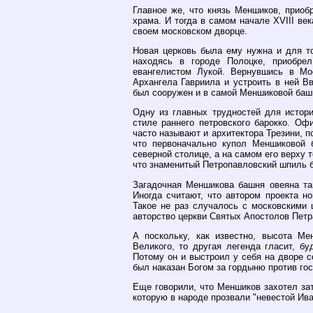
Главное же, что князь Меншиков, приоб
храма. И тогда в самом начале XVIII ве
своем московском дворце.
Новая церковь была ему нужна и для то
находясь в городе Полоцке, приобре
евангелистом Лукой. Вернувшись в Мо
Архангела Гавриила и устроить в ней В
был сооружен и в самой Меншиковой башн
Одну из главных трудностей для истор
стиле раннего петровского барокко. Оф
часто называют и архитектора Трезини, п
что первоначально купол Меншиковой 
северной столице, а на самом его верху 
что знаменитый Петропавловский шпиль 
Загадочная Меншикова башня овеяна та
Иногда считают, что автором проекта н
Такое не раз случалось с московскими 
авторство церкви Святых Апостолов Петр
А поскольку, как известно, высота М
Великого, то другая легенда гласит, б
Потому он и выстроил у себя на дворе 
был наказан Богом за гордыню против гос
Еще говорили, что Меншиков захотел зат
которую в народе прозвали "невестой Ива