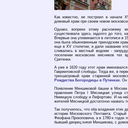
Как известно, ее построил в начале X
домовый храм при своем новом московск
Однако, вопреки этому расхожему мн
существовала здесь задолго до того, ка
Впервые она упоминается в летописи в 15
она была обыкновенным приходским храм
еще в XV столетии, и дали название это
сливались в местный водоем - запруд
поселении московских мясников тех в
Сретенки.
А уже в 1620 году этот храм именовался
Гаврииловской слободы. Тогда же, в пер
трехшатровый храм старинной московс
Рождества Богородицы в Путинках.
Он 
Появление Меншиковой башни в Москве 
правления Петра I Мясницкая улица ст
Немецкую слободу и Лефортово. И на ней
жителей Мясницкой достаточно назвать т
Так получилось, что оба владения этих д
истории Московского Почтамта. Старый
Феофана Прокоповича, а в 1780-х годах п
бывший дворец князя Меншикова, с домов