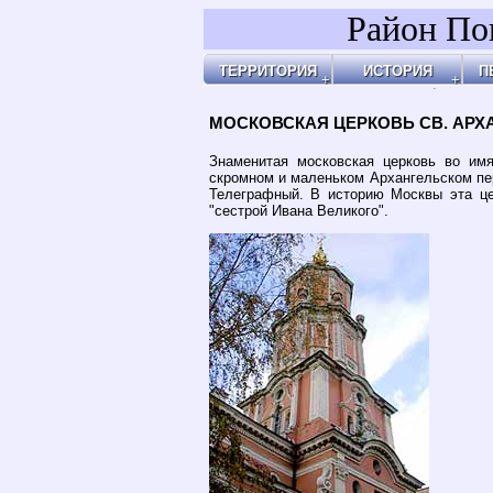
Район По
ТЕРРИТОРИЯ
ИСТОРИЯ
П
Районы
Праздник Покрова
Площ
А
Бульвары, улицы, переулки
Покровские Ворота
Арха
А
Покровские ворота
Кольца укреплений
Чист
Д
Чистые пруды
Древние дороги
Огор
К
Рачка речка
Слободы
"У Ха
О
Дворцовые села
Армя
П
Церкви, монастыри
Армя
П
Усадьбы
Пота
П
Покровские казарм
Чист
Р
4-ая мужская гимна
Пере
У
Лепёхинский роди
Черн
Ф
Иноземцы и Поганы
Покр
Х
Старые карты
Площ
Архитектура
Маро
Хронология
Маро
Хронология2
Покр
МОСКОВСКАЯ ЦЕРКОВЬ СВ. АРХ
Покр
Бара
Казё
Земл
Глин
Иван
Хохл
Покр
Под 
У Кур
Кули
Соля
Хитр
Покр
На В
Яузс
Знаменитая московская церковь во имя
скромном и маленьком Архангельском пер
Телеграфный. В историю Москвы эта ц
"сестрой Ивана Великого".