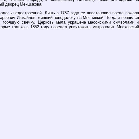
ный дворец Меншикова.
валась недостроенной. Лишь в 1787 году ее восстановил после пожара
арьевич Измайлов, живший неподалеку на Мясницкой. Тогда и появился
й горящую свечку. Церковь была украшена масонскими символами и
торые только в 1852 году повелел уничтожить митрополит Московский