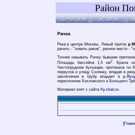
Район По
ТЕРРИТОРИЯ
ИСТОРИЯ
П
Районы
Праздник Покрова
Площ
А
Бульвары, улицы, переулки
Покровские Ворота
Арха
А
Покровские ворота
Кольца укреплений
Чист
Д
Чистые пруды
Древние дороги
Огор
К
Рачка речка
Слободы
"У Ха
О
Дворцовые села
Армя
П
Церкви, монастыри
Армя
П
Усадьбы
Пота
П
Покровские казарм
Чист
Р
4-ая мужская гимна
Пере
У
Лепёхинский роди
Черн
Ф
Иноземцы и Поганы
Покр
Х
Старые карты
Площ
Архитектура
Маро
Хронология
Маро
Хронология2
Покр
Рачка
Покр
Бара
Казё
Земл
Глин
Иван
Хохл
Покр
Под 
У Кур
Кули
Соля
Хитр
Покр
На В
Яузс
Река в центре Москвы. Левый приток
р.
рачить - "ловить раков", рачное место - "
Точнее называть Рачку бывшим притоком 
2
Площадь бассейна 1,5 км
. Брала н
Чистопрудном бульваре, протекала по 
переулок и улицу Солянку, впадая в ре
заключения в трубу впадает в
р.Яуз
пересечении Хохловского и Большого Трё
Материал взят с сайта
lly.chat.ru
[Главн