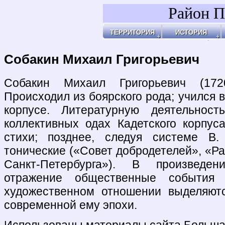
Район П
ТЕРРИТОРИЯ
ИСТОРИЯ
Районы
Праздник Покро
Пл
Бульвары, улицы, переулки
Покровские Вор
Ар
Покровские ворота
Кольца укрепле
Чи
Чистые пруды
Древние дороги
Ог
Рачка речка
Слободы
"У
Дворцовые села
Ар
Церкви, монаст
Ар
Усадьбы
По
Покровские каз
Ч
4-ая мужская ги
Пе
Лепёхинский ро
Че
Иноземцы и Пог
По
Старые карты
Пл
Архитектура
Ма
Хронология
Ма
Хронология2
По
Собакин Михаил Григорьевич
По
Б
Ка
Зе
Г
Ив
Х
По
По
У 
К
Со
Хи
По
На
Яу
Собакин Михаил Григорьевич (1720—
Происходил из боярского рода; учился
корпусе. Литературную деятельнос
коллективных одах Кадетского корпус
стихи; позднее, следуя системе В.
тонические («Совет добродетелей», «Ра
Санкт-Петербурга»). В произведе
отражение общественные события 
художественном отношении выделяютс
современной ему эпохи.