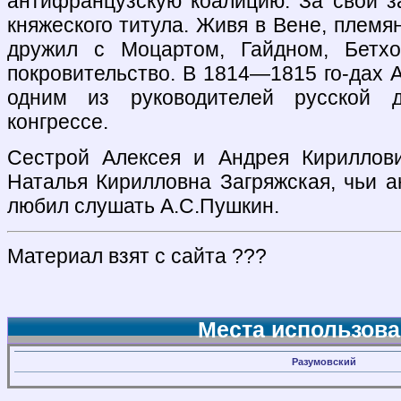
антифранцузскую коалицию. За свои з
княжеского титула. Живя в Вене, племян
дружил с Моцартом, Гайдном, Бетх
покровительство. В 1814—1815 го-дах 
одним из руководителей русской 
конгрессе.
Сестрой Алексея и Андрея Кириллов
Наталья Кирилловна Загряжская, чьи ан
любил слушать А.С.Пушкин.
Материал взят с сайта ???
Места использова
Разумовский