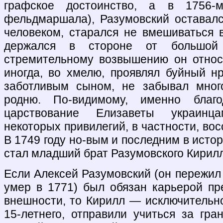
графское достоинство, а в 1756-
фельдмаршала), Разумовский оставал
человеком, старался не вмешиваться 
держался в стороне от большой
стремительному возвышению он отно
иногда, во хмелю, проявлял буйный н
заботливым сыном, не забывал мног
родню. По-видимому, именно благ
царствование Елизаветы украинц
некоторых привилегий, в частности, вос
В 1749 году но-вым и последним в исто
стал младший брат Разумовского Кирилл
Если Алексей Разумовский (он пережил
умер в 1771) был обязан карьерой пр
внешности, то Кирилл — исключительно 
15-летнего, отправили учиться за гра