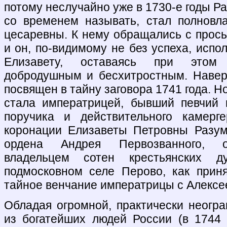
потому неслучайно уже в 1730-е годы Ра
со временем называть, стал полновл
цесаревны. К нему обращались с прос
и он, по-видимому не без успеха, испо
Елизавету, оставаясь при этом
добродушным и бесхитростным. Навер
посвящен в тайну заговора 1741 года. Н
стала императрицей, бывший певчий 
поручика и действительного камерг
коронации Елизаветы Петровны Разум
ордена Андрея Первозванного, о
владельцем сотен крестьянских
подмосковном селе Перово, как приня
тайное венчание императрицы с Алексе
Обладая огромной, практически неогра
из богатейших людей России (в 1744