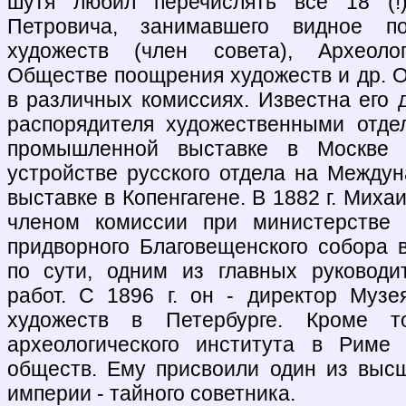
шутя любил перечислять все 18 (!
Петровича, занимавшего видное п
художеств (член совета), Археоло
Обществе поощрения художеств и др. О
в различных комиссиях. Известна его 
распорядителя художественными отде
промышленной выставке в Москве 
устройстве русского отдела на Межд
выставке в Копенгагене. В 1882 г. Миха
членом комиссии при министерстве 
придворного Благовещенского собора 
по сути, одним из главных руководи
работ. С 1896 г. он - директор Муз
художеств в Петербурге. Кроме то
археологического института в Риме
обществ. Ему присвоили один из выс
империи - тайного советника.