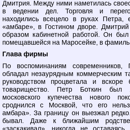
Дмитрия. Между ними наметилась свое
в ведении дел. Торговля и перег
находились всецело в руках Петра, 
«амбаре», в Гостином дворе. Дмитри
образом кабинетной работой. Он был
помещавшейся на Маросейке, в фамиль
Глава фирмы
По воспоминаниям современников, 
обладал незаурядным коммерческим т
руководством процветала и вскоре 
товарищество. Петр Боткин был я
московского купечества нового пок
сроднился с Москвой, что его нель
амбара». За границу он выезжал редко
бывал. Даже к ближайшим родстве
«заскакивал», никогда не оставаясь