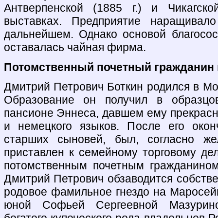
Антверпенской (1885 г.) и Чикагско
выставках. Предприятие наращива
дальнейшем. Однако основой благосо
оставалась чайная фирма.
Потомственный почетный гражданин 
Дмитрий Петрович Боткин родился в Мос
Образование он получил в образц
пансионе Эннеса, давшем ему прекрасн
и немецкого языков. После его окон
старших сыновей, был, согласно же
приставлен к семейному торговому делу
потомственным почетным гражданином
Дмитрий Петрович обзаводится собстве
родовое фамильное гнездо на Маросейк
юной Софьей Сергеевной Мазурино
богатого купеческого рода владельцев 