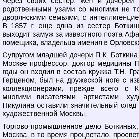
Через своих сестер, жен и дочерей
родственными узами со многими не то
дворянскими семьями, с интеллигенцие
В 1857 г. еще одна из сестер Ботки
выходит замуж за известного поэта Аф
помещика, владельца имения в Орловско
Супругом младшей дочери П.К. Боткина
Москве профессор, доктор медицины П
годы он входил в состав кружка Т.Н. Гр
Герценом, был на дружеской ноге с и
коллекционерами, прежде всего с К
многими писателями, артистами, ху
Пикулина оставили значительный след 
художественной Москвы.
Торгово-промышленное дело Боткиных,
Москва, в то время процветало, просве