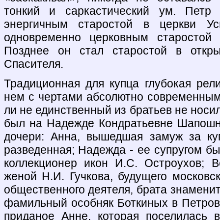
тонкий и саркастический ум. Петр
энергичным старостой в церкви У
одновременно церковным старостой А
Позднее он стал старостой в откр
Спасителя.
Традиционная для купца глубокая рели
нем с чертами абсолютно современными
ли не единственный из братьев не носил
был на Надежде Кондратьевне Шапошн
дочери: Анна, вышедшая замуж за ку
разведенная; Надежда - ее супругом б
коллекционер икон И.С. Остроухов; В
женой Н.И. Гучкова, будущего московск
общественного деятеля, брата знаменито
фамильный особняк Боткиных в Петров
приданое Анне, которая поселилась 