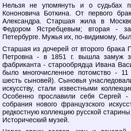
Нельзя не упомянуть и о судьбах п
Кононовича Боткина. От первого бра
Александра. Старшая жила в Моск
Федором Ястребцевым; вторая - з
Петербурге. Мужья их, по-видимому, был
Старшая из дочерей от второго брака П
Петровна - в 1851 г. вышла замуж з
фабриканта - старообрядца Ивана Вас
было многочисленное потомство - 11
шесть сыновей). Сыновья унаследовали
искусству, стали известными коллекц
Особенно прославили себя Сергей - 
собрания нового французского искус
редкостную коллекцию русской старины
Исторический музей.