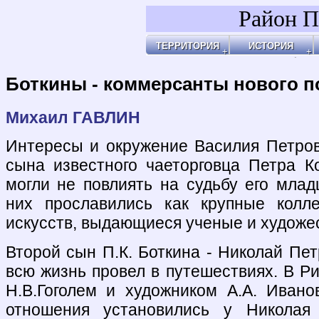
Район П
ТЕРРИТОРИЯ
ИСТОРИЯ
Районы
Праздник Покро
Пл
Бульвары, улицы, переулки
Покровские Вор
Ар
Покровские ворота
Кольца укрепле
Чи
Чистые пруды
Древние дороги
Ог
Рачка речка
Слободы
"У
Дворцовые села
Ар
Церкви, монаст
Ар
Усадьбы
По
Покровские каз
Ч
4-ая мужская ги
Пе
Лепёхинский ро
Че
Иноземцы и Пог
По
Старые карты
Пл
Архитектура
Ма
Хронология
Ма
Хронология2
По
Боткины - коммерсанты нового п
По
Б
Ка
Зе
Г
Ив
Х
По
По
У 
К
Со
Хи
По
На
Яу
Михаил ГАВЛИН
Интересы и окружение Василия Петров
сына известного чаеторговца Петра К
могли не повлиять на судьбу его млад
них прославились как крупные колле
искусств, выдающиеся ученые и художе
Второй сын П.К. Боткина - Николай Пет
всю жизнь провел в путешествиях. В Р
Н.В.Гоголем и художником А.А. Иван
отношения установились у Николая 