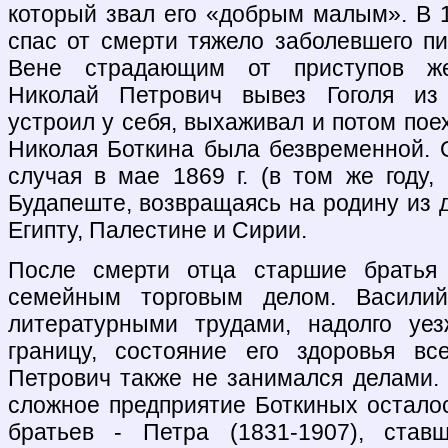
который звал его «добрым малым». В 1
спас от смерти тяжело заболевшего пи
Вене страдающим от приступов же
Николай Петрович вывез Гоголя из 
устроил у себя, выхаживал и потом пое
Николая Боткина была безвременной. О
случая в мае 1869 г. (в том же году,
Будапеште, возвращаясь на родину из 
Египту, Палестине и Сирии.
После смерти отца старшие братья
семейным торговым делом. Васили
литературными трудами, надолго уе
границу, состояние его здоровья вс
Петрович также не занимался делами.
сложное предприятие Боткиных остало
братьев - Петра (1831-1907), став