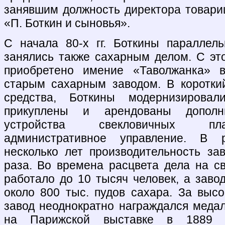
занявшим должность директора товари
«П. Боткин и сыновья».
С начала 80-х гг. Боткины параллел
занялись также сахарным делом. С это
приобретено имение «Таволжанка» в
старым сахарным заводом. В коротки
средства, Боткины модернизировал
прикуплены и арендованы допол
устройства свекловичных пл
административное управление. В 
несколько лет производительность за
раза. Во времена расцвета дела на с
работало до 10 тысяч человек, а заво
около 800 тыс. пудов сахара. За высо
завод неоднократно награждался медал
на Парижской выставке в 1889 