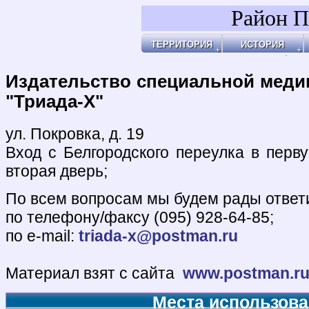
Район П
ТЕРРИТОРИЯ
ИСТОРИЯ
Районы
Праздник Покро
Пл
Бульвары, улицы, переулки
Покровские Вор
Ар
Покровские ворота
Кольца укрепле
Чи
Чистые пруды
Древние дороги
Ог
Рачка речка
Слободы
"У
Дворцовые села
Ар
Церкви, монаст
Ар
Усадьбы
По
Покровские каз
Ч
4-ая мужская ги
Пе
Лепёхинский ро
Че
Иноземцы и Пог
По
Старые карты
Пл
Архитектура
Ма
Хронология
Ма
Хронология2
По
Издательство специальной меди
По
Б
Ка
Зе
Г
Ив
Х
По
По
У 
К
Со
Хи
По
На
Яу
"Триада-Х"
ул. Покровка, д. 19
Вход с Белгородского переулка в перву
вторая дверь;
По всем вопросам мы будем рады ответ
по телефону/факсу (095) 928-64-85;
по e-mail:
triada-x@postman.ru
Материал взят с сайта
www.postman.ru/
Места использова