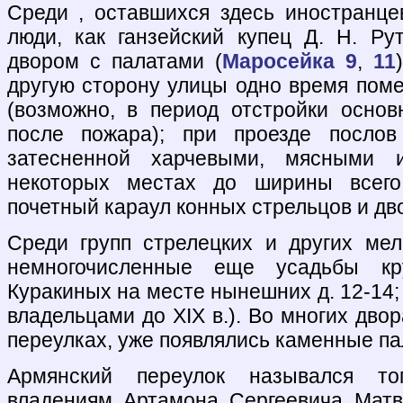
Среди , оставшихся здесь иностранц
люди, как ганзейский купец Д. Н. Р
двором с палатами (
Маросейка 9
,
11
другую сторону улицы одно время пом
(возможно, в период отстройки основн
после пожара); при проезде послов
затесненной харчевыми, мясными 
некоторых местах до ширины всего
почетный караул конных стрельцов и дв
Среди групп стрелецких и других ме
немногочисленные еще усадьбы кр
Куракиных на месте нынешних д. 12-14;
владельцами до XIX в.). Во многих двора
переулках, уже появлялись каменные па
Армянский переулок назывался то
владениям Артамона Сергеевича Матв