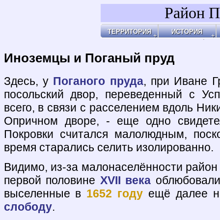
Район П
ТЕРРИТОРИЯ
ИСТОРИЯ
Районы
Праздник Покро
Пл
Бульвары, улицы, переулки
Покровские Вор
Ар
Покровские ворота
Кольца укрепле
Чи
Чистые пруды
Древние дороги
Ог
Рачка речка
Слободы
"У
Дворцовые села
Ар
Церкви, монаст
Ар
Усадьбы
По
Покровские каз
Ч
4-ая мужская ги
Пе
Лепёхинский ро
Че
Иноземцы и Пог
По
Старые карты
Пл
Архитектура
Ма
Хронология
Ма
Хронология2
По
Иноземцы и Поганый пруд
По
Б
Ка
Зе
Г
Ив
Х
По
По
У 
К
Со
Хи
По
На
Яу
Здесь, у
Поганого пруда
, при Иване 
посольский двор, переведенный с Усп
всего, в связи с расселением вдоль Ник
Опричном дворе, - еще одно свидете
Покровки считался малолюдным, поск
время старались селить изолированно.
Видимо, из-за малонаселённости райо
первой половине
XVII века
облюбовал
выселенные в
1652 году
ещё далее н
слободу
.