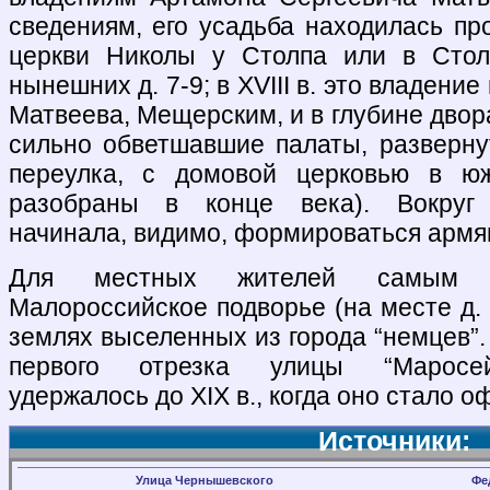
сведениям, его усадьба находилась пр
церкви Николы у Столпа или в Стол
нынешних д. 7-9; в XVIII в. это владен
Матвеева, Мещерским, и в глубине дво
сильно обветшавшие палаты, разверн
переулка, с домовой церковью в ю
разобраны в конце века). Вокруг
начинала, видимо, формироваться армя
Для местных жителей самым з
Малороссийское подворье (на месте д.
землях выселенных из города “немцев”
первого отрезка улицы “Маросейк
удержалось до XIX в., когда оно стало 
Источники:
Улица Чернышевского
Фе