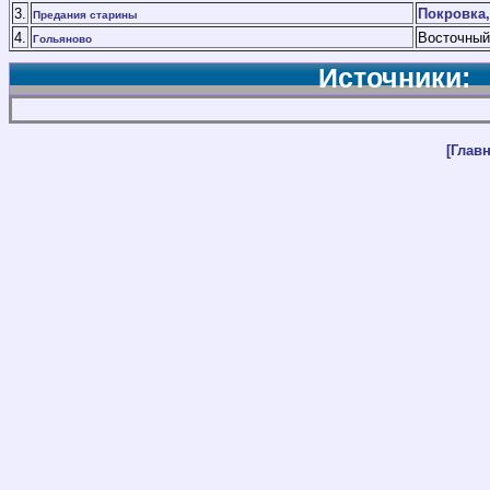
3.
Покровка,
Предания старины
4.
Восточный
Гольяново
Источники:
[Главн