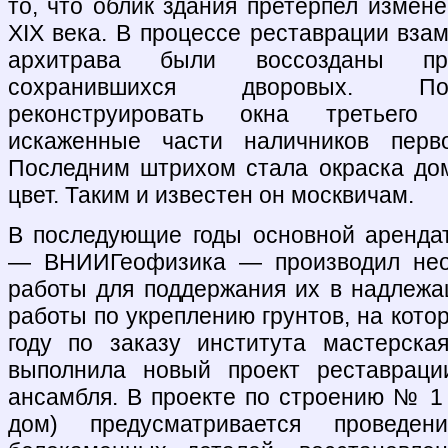
то, что облик здания претерпел измен
XIX века. В процессе реставрации вза
архитрава были воссозданы пр
сохранившихся дворовых. По
реконструировать окна третьего 
искаженные части наличников перво
Последним штрихом стала окраска до
цвет. Таким и известен он москвичам.
В последующие годы основной аренда
— ВНИИГеофизика — производил нео
работы для поддержания их в надлежа
работы по укреплению грунтов, на котор
году по заказу института мастерск
выполнила новый проект реставрации
ансамбля. В проекте по строению № 1 
дом) предусматривается проведен