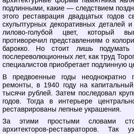
архитектурные формы памятника явля
подлинными, какие — следствием поздн
этого реставрация двадцатых годов 
скульптурных декоративных деталей и
лилово-голубой цвет, который в
противоречил представлениям о колори
барокко. Но стоит лишь подумать
послереволюционных лет, как труд Торо
специалистов приобретает подлинную ц
В предвоенные годы неоднократно п
ремонты, в 1940 году на капитальны
тысячи рублей. Затем последовал кр
годов. Тогда в интерьере централь
реставрированы лепные украшения.
За этими простыми словами сто
архитекторов-реставраторов. Так