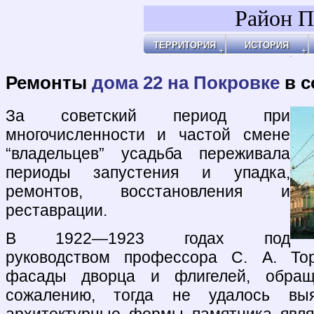
Район П
ТЕРРИТОРИЯ
ИСТОРИЯ
Районы
Праздник Покро
Пл
Бульвары, улицы, переулки
Покровские Вор
Ар
Покровские ворота
Кольца укрепле
Чи
Чистые пруды
Древние дороги
Ог
Рачка речка
Слободы
"У
Дворцовые села
Ар
Церкви, монаст
Ар
Усадьбы
По
Покровские каз
Ч
4-ая мужская ги
Пе
Лепёхинский ро
Че
Иноземцы и Пог
По
Старые карты
Пл
Архитектура
Ма
Хронология
Ма
Хронология2
По
Ремонты
дома 22 на Покровке
в с
По
Б
Ка
Зе
Г
Ив
Х
По
По
У 
К
Со
Хи
По
На
Яу
За советский период при
многочисленности и частой смене
“владельцев” усадьба переживала
периоды запустения и упадка,
ремонтов, восстановления и
реставрации.
В 1922—1923 годах под
руководством профессора С. А. Тор
фасады дворца и флигелей, обращ
сожалению, тогда не удалось выя