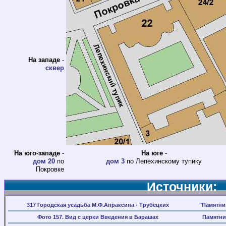
На западе
-
сквер
На юго-западе
-
На юге
-
дом 20
по
дом 3
по Лепехинскому тупику
Покровке
Источники:
317 Городская усадьба М.Ф.Апраксина - Трубецких
"Памятни
Фото 157. Вид с церки Введения в Барашах
Памятни