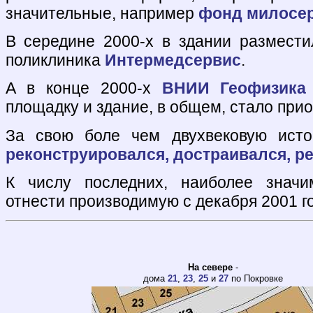
значительные, например
фонд милосе
В середине 2000-х в здании размести
поликлиника
Интермедсервис
.
А в конце 2000-х
ВНИИ Геофизика
площадку и здание, в общем, стало при
За свою боле чем двухвековую исто
реконструировался, достраивался, р
К числу последних, наиболее знач
отнести производимую с декабря 2001 г
На севере
-
дома
21
,
23
,
25
и
27
по Покровке