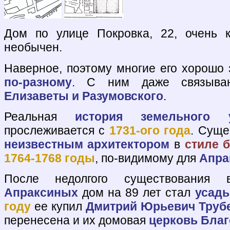
Дом по улице Покровка, 22, очень
необычен.
Наверное, поэтому многие его хорошо 
по-разному
. С ним даже связыв
Елизаветы и Разумовского
.
Реальная
история земельного у
прослеживается с
1731-ого года
. Суще
неизвестным архитектором
в
стиле 
1764-1768 годы
, по-видимому для
Апра
После недолгого существования
Апраксиных
дом на 89 лет стал
усадь
году
ее купил
Дмитрий Юрьевич Труб
перенесена и их домовая
церковь Бла