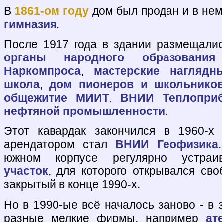
В
1861-ом году
дом был продан и в не
гимназия
.
После 1917 года в здании размещал
органы народного образования
Наркомпроса
,
мастерские нагляд
школа
,
дом пионеров и школьнико
общежитие МИИТ
,
ВНИИ Теплопри
нефтяной промышленности
.
Этот кавардак закончился в 1960-х 
арендатором стал
ВНИИ Геофизика
южном корпусе регулярно устра
участок
, для которого открывался сво
закрытый в конце 1990-х.
Но в 1990-ые всё началось заново - в 
разные мелкие фирмы, например
ат