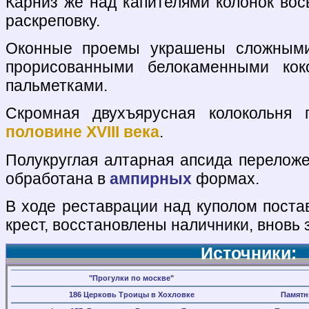
Карниз же над капителями колонок во
раскреповку.
Оконные проемы украшены сложными
прорисованными белокаменными кок
пальметками.
Скромная двухъярусная колокольня
половине XVIII века
.
Полукруглая алтарная апсида перелож
обработана в
ампирных
формах.
В ходе реставрации над куполом поста
крест, восстановлены наличники, вновь 
Источники:
"Прогулки по москве"
186 Церковь Троицы в Хохловке
Памятн