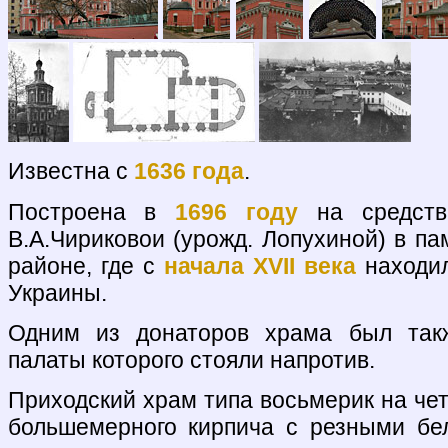
Известна с
1636 года
.
Построена в
1696 году
на средств
В.А.Чириковои (урожд. Лопухиной) в па
районе, где с
начала XVII века
находил
Украины.
Одним из донаторов храма был такж
палаты которого стояли напротив.
Приходский храм типа восьмерик на че
большемерного кирпича с резными бе