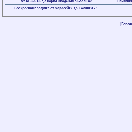
Фото 157. Вид с церки Введения в Барашах
Памятни
Воскресная прогулка от Маросейки до Солянки ч.5
[Главн