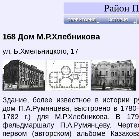
Район П
ТЕРРИТОРИЯ
ИСТОРИЯ
Районы
Праздник Покро
Пл
Бульвары, улицы, переулки
Покровские Вор
Ар
Покровские ворота
Кольца укрепле
Чи
Чистые пруды
Древние дороги
Ог
Рачка речка
Слободы
"У
Дворцовые села
Ар
Церкви, монаст
Ар
Усадьбы
По
Покровские каз
Ч
4-ая мужская ги
Пе
Лепёхинский ро
Че
Иноземцы и Пог
По
Старые карты
Пл
Архитектура
Ма
Хронология
Ма
Хронология2
По
168 Дом М.Р.Хлебникова
По
Б
Ка
Зе
Г
Ив
Х
По
По
У 
К
Со
Хи
По
На
Яу
ул. Б.Хмельницкого, 17
Здание, более известное в истории р
дом П.А.Румянцева, выстроено в 1780-х
1782 г.) для М.Р.Хлебникова. В 17
фельдмаршалу П.А.Румянцеву. Чер
первом (авторском) альбоме Казаков