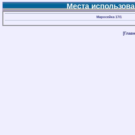
Места использова
Маросейка 17/1
[Главн