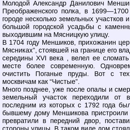
Молодой Александр Данилович Меншик
Преображенского полка, в 1699—1700
городе несколько земельных участков 
большой городской усадьбы с каменн
выходившим на Мясницкую улицу.
В 1704 году Меншиков, прихожанин цер
Мясниках”, стоявшей на границе его вла
середины XVI века , велел ее сломать
месте более современную. Одновре
очистить Поганые пруды. Вот с те
москвичам как “Чистые”.
Много позднее, уже после опалы и сме
земельный участок переходили от в
последним из которых с 1792 года был
бывшему дому Меншикова пристроили 
превратили в передний двор, постав
стороны улицы. В таком виде дом стоял