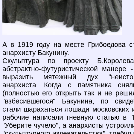
А в 1919 году на месте Грибоедова с
анархисту Бакунину.
Скульптура по проекту Б.Короле
абстрактно-футуристической манере 
выразить мятежный дух "неистов
анархиста. Когда с памятника снял
(полностью его открыть так и не решил
"взбесившегося" Бакунина, по свиде
стали шарахаться лошади московских и
рабочие написали гневную статью в "
"Уберите чучело", а анархисты устроил
"скульптурного издевательства", требуя