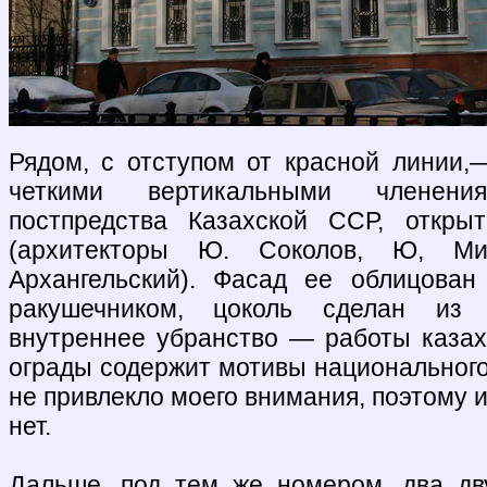
Рядом, с отступом от красной линии,
четкими вертикальными членени
постпредства Казахской ССР, откры
(архитекторы Ю. Соколов, Ю, Мил
Архангельский). Фасад ее облицова
ракушечником, цоколь сделан из м
внутреннее убранство — работы казах
ограды содержит мотивы национального
не привлекло моего внимания, поэтому 
нет.
Дальше, под тем же номером, два дв