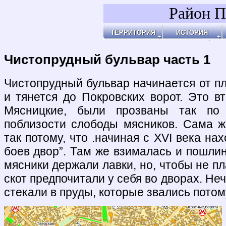
Район П
ТЕРРИТОРИЯ
ИСТОРИЯ
Районы
Праздник Покро
Пл
Бульвары, улицы, переулки
Покровские Вор
Ар
Покровские ворота
Кольца укрепле
Чи
Чистые пруды
Древние дороги
Ог
Рачка речка
Слободы
"У
Дворцовые села
Ар
Церкви, монаст
Ар
Усадьбы
По
Покровские каз
Ч
4-ая мужская ги
Пе
Лепёхинский ро
Че
Иноземцы и Пог
По
Старые карты
Пл
Архитектура
Ма
Хронология
Ма
Хронология2
По
Чистопрудный бульвар часть 1
По
Б
Ка
Зе
Г
Ив
Х
По
По
У 
К
Со
Хи
По
На
Яу
Чистопрудный бульвар начинается от п
и тянется до Покровских ворот. Это в
Мясницкие, были прозваны так по
поблизости слободы мясников. Сама 
так потому, что .начиная с XVI века на
боев двор”. Там же взималась и пошлин
мясники держали лавки, но, чтобы не пл
скот предпочитали у себя во дворах. Не
стекали в пруды, которые звались потом