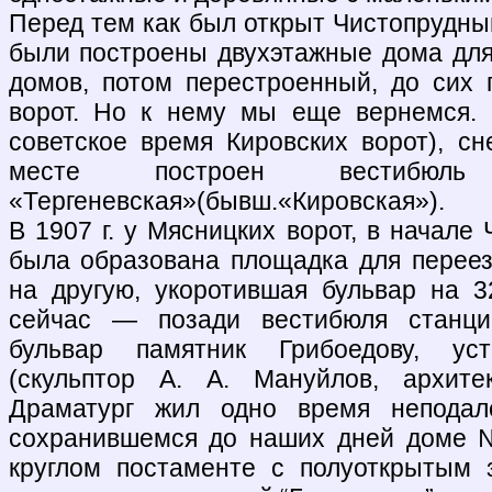
Перед тем как был открыт Чистопрудный
были построены двухэтажные дома для 
домов, потом перестроенный, до сих 
ворот. Но к нему мы еще вернемся. 
советское время Кировских ворот), сн
месте построен вестибюл
«Тергеневская»(бывш.«Кировская»).
В 1907 г. у Мясницких ворот, в начале 
была образована площадка для переез
на другую, укоротившая бульвар на 
сейчас — позади вестибюля станци
бульвар памятник Грибоедову, ус
(скульптор А. А. Мануйлов, архите
Драматург жил одно время неподал
сохранившемся до наших дней доме 
круглом постаменте с полуоткрытым