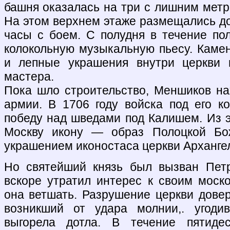
башня оказалась на три с лишним метр
На этом верхнем этаже размещались д
часы с боем. С полудня в течение по
колокольную музыкальную пьесу. Каме
и лепные украшения внутри церкви 
мастера.
Пока шло строительство, Меншиков н
армии. В 1706 году войска под его 
победу над шведами под Калишем. Из э
Москву икону — образ Полоцкой Бо
украшением иконостаса церкви Арханге
Но святейший князь был вызван Пет
вскоре утратил интерес к своим моск
она ветшать. Разрушение церкви довер
возникший от удара молнии,. угоди
выгорела дотла. В течение пятиде