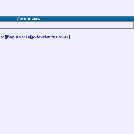
Источники:
ая]
[Карта сайта]
[pokrovka@narod.ru]