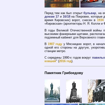
Перед тем как был открыт
бульвар
, на 
домам 17
и
16/18
на Покровке, которые д
время Кировских) ворот, снесен в
1934
«Кировская» (архитекторы Н. Я. Колли и 
В годы Великой Отечественной войны п
высокими фанерными щитами, располагала
подземный кабинет для Верховного главн
В
1907 году
у Мясницких ворот, в начал
одной его стороны на другую, укороти
станции метро.
С середины 1990-х годов вокруг
павильо
ковшей
" (
2016 год
).
Памятник Грибоедову