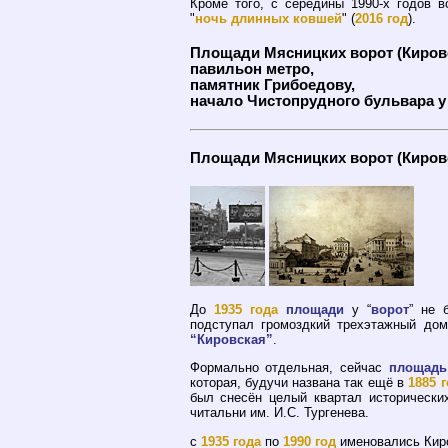
Кроме того, с середины 1990-х годов 
"
ночь длинных ковшей
" (
2016 год
).
Площади Мясницких ворот (Кировс
павильон метро,
памятник Грибоедову,
начало Чистопрудного бульвара 
Площади Мясницких ворот (Кировс
До
1935 года
площади
у “
ворот
” не 
подступал громоздкий трехэтажный дом
“Кировская”
.
Формально отдельная, сейчас
площадь
которая, будучи названа так ещё в
1885 
был снесён целый квартал исторически
читальни им. И.С. Тургенева.
с
1935 года
по
1990 год
именовались Кир