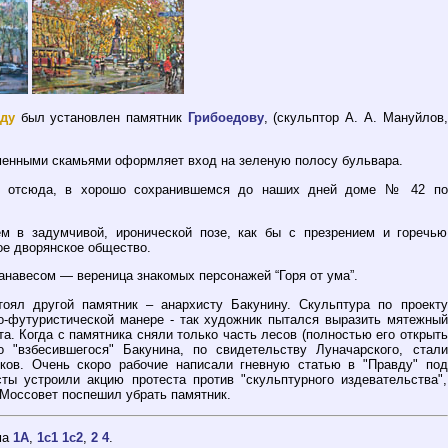
оду
был установлен памятник
Грибоедову
, (скульптор А. А. Мануйлов,
аменными скамьями оформляет вход на зеленую полосу бульвара.
у отсюда, в хорошо сохранившемся до наших дней доме № 42 по
ем в задумчивой, иронической позе, как бы с презрением и горечью
е дворянское общество.
анавесом — вереница знакомых персонажей “Горя от ума”.
оял другой памятник – анархисту Бакунину. Скульптура по проекту
о-футуристической манере - так художник пытался выразить мятежный
а. Когда с памятника сняли только часть лесов (полностью его открыть
о "взбесившегося" Бакунина, по свидетельству Луначарского, стали
ков. Очень скоро рабочие написали гневную статью в "Правду" под
сты устроили акцию протеста против "скульптурного издевательства",
 Моссовет поспешил убрать памятник.
ма
1А
,
1с1
1c2
,
2
4
.