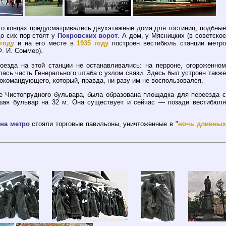
его концах предусматривались двухэтажные дома для гостиниц, подбные
о сих пор стоят у
Покровских ворот
. А дом, у Мясницких (в советское
 году
и на его месте в
1935 году
построен вестибюль станции метро
Ф. И. Соммер).
оезда на этой станции не останавливались: на перроне, огороженном
сь часть Генерального штаба с узлом связи. Здесь был устроен также
окомандующего, который, правда, ни разу им не воспользовался.
е Чистопрудного бульвара, была образована площадка для переезда с
вшая бульвар на 32 м. Она существует и сейчас — позади вестибюля
на метро
стояли торговые павильоны, уничтоженные в "
ночь длинных