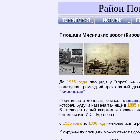
Район По
ТЕРРИТОРИЯ
ИСТОРИЯ
П
Районы
Праздник Покрова
Площ
А
Бульвары, улицы, переулки
Покровские Ворота
Арха
А
Покровские ворота
Кольца укреплений
Чист
Д
Чистые пруды
Древние дороги
Огор
К
Рачка речка
Слободы
"У Ха
О
Дворцовые села
Армя
П
Церкви, монастыри
Армя
П
Усадьбы
Пота
П
Покровские казарм
Чист
Р
4-ая мужская гимна
Пере
У
Лепёхинский роди
Черн
Ф
Иноземцы и Поганы
Покр
Х
Старые карты
Площ
Архитектура
Маро
Хронология
Маро
Хронология2
Покр
Площади Мясницких ворот (Кировс
Покр
Бара
Казё
Земл
Глин
Иван
Хохл
Покр
Под 
У Кур
Кули
Соля
Хитр
Покр
На В
Яузс
До
1935 года
площади у “ворот” не 
подступал громоздкий трехэтажный дом
“Кировская”
.
Формально отдельная, сейчас
площадь
которая, будучи названа так ещё в
1885 
был снесён целый квартал исторически
читальни им. И.С. Тургенева.
с
1935 года
по
1990 год
именовались Кир
К окружению площади можно отнести до