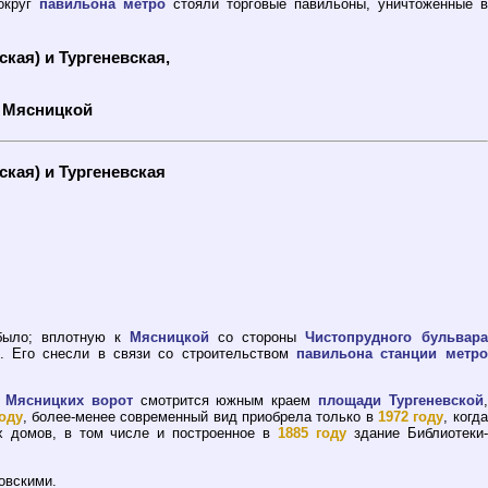
вокруг
павильона метро
стояли торговые павильоны, уничтоженные в
кая) и Тургеневская,
у Мясницкой
кая) и Тургеневская
было; вплотную к
Мясницкой
со стороны
Чистопрудного бульвара
. Его снесли в связи со строительством
павильона станции метро
 Мясницких ворот
смотрится южным краем
площади Тургеневской
,
году
, более-менее современный вид приобрела только в
1972 году
, когда
х домов, в том числе и построенное в
1885 году
здание Библиотеки-
овскими.