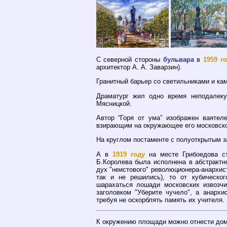
С северной стороны
бульвара
в
1959 г
архитектор А. А. Заварзин).
Гранитный барьер со светильниками и к
Драматург жил одно время неподалек
Мясницкой.
Автор “Горя от ума” изображен ваятел
взирающим на окружающее его московско
На круглом постаменте с полуоткрытым з
А в
1919 году
на месте Грибоедова ст
Б.Королева была исполнена в абстрактн
дух "неистового" революционера-анархист
так и не решились), то от кубическог
шарахаться лошади московских извозчи
заголовком "Уберите чучело", а анархи
требуя не оскорблять память их учителя.
К окружению площади можно отнести до