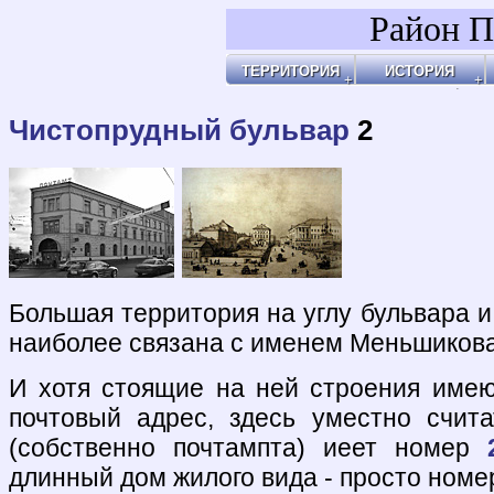
Район П
ТЕРРИТОРИЯ
ИСТОРИЯ
Районы
Праздник Покро
Пл
Бульвары, улицы, переулки
Покровские Вор
Ар
Покровские ворота
Кольца укрепле
Чи
Чистые пруды
Древние дороги
Ог
Рачка речка
Слободы
"У
Дворцовые села
Ар
Церкви, монаст
Ар
Усадьбы
По
Покровские каз
Ч
4-ая мужская ги
Пе
Лепёхинский ро
Че
Иноземцы и Пог
По
Старые карты
Пл
Архитектура
Ма
Хронология
Ма
Хронология2
По
Чистопрудный бульвар
2
По
Б
Ка
Зе
Г
Ив
Х
По
По
У 
К
Со
Хи
По
На
Яу
Большая территория на углу бульвара 
наиболее связана с именем Меньшикова,
И хотя стоящие на ней строения име
почтовый адрес, здесь уместно счита
(собственно почтампта) иеет номер
длинный дом жилого вида - просто ном