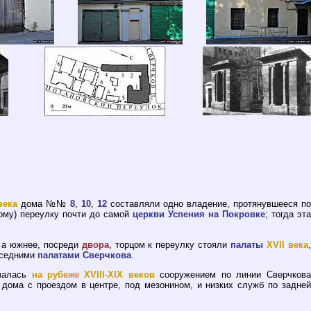
века
дома №№
8
,
10
,
12
составляли одно владение, протянувшееся по
ому) переулку почти до самой
церкви Успения на Покровке
; тогда эта
, а южнее, посреди
двора
, торцом к переулку стояли
палаты
XVII века
,
оседними
палатами Сверчкова
.
ачалась
на рубеже XVIII-XIX веков
сооружением по линии Сверчкова
 дома с проездом в центре, под мезонином, и низких служб по задней