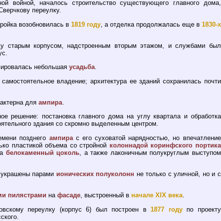
ной войной, началось строительство существующего главного дома,
Сверчкову переулку.
тройка возобновилась в
1819 году
, а отделка продолжалась еще в
1830-х
 старым корпусом, надстроенным вторым этажом, и службами был
ус.
мировалась небольшая
усадьба
.
самостоятельное владение; архитектура ее зданий сохранилась почти
рактерна для
ампира
.
ое решение: постановка главного дома на углу квартала и обработка
оятельного здания со скромно выделенным центром.
ремени позднего
ампира
с его суховатой нарядностью, но впечатление
лько пластикой объема со стройной
колоннадой
коринфского
портика
на
белокаменный
цоколь
, а также лаконичным полукруглым выступом
 украшены парами
ионических
полуколонн
не только с уличной, но и с
ми
пилястрами
на
фасаде
, выстроенный в
начале XIX века
.
вскому переулку (корпус 6) был построен в
1877 году
по проекту
ского.