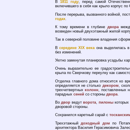
В
1811 году
, перед самой Отечествен
включившего в себя как крыло корпус по 
После перерыва, вызванного войной, пос
годах
.
К тому времени в глубине
двора
между
возведен новый двухэтажный жилой корп
Так в северной половине владения сфор
В
середине XIX века
она выделилась в 
без изменений.
Уютно замкнутая планировка усадьбы ха
Очень выразительно ее градостроительн
крыла по Сверчкову переулку как самост
Отделка главного дома относится ко в
определяется не столько
декором
, ско
трехчетвертных
колонн
, поставленных 
парадных
сеней
со стороны
двора
.
Во
двор
ведут
ворота
,
пилоны
которых
дворовой стороны.
Сохранился каретный сарай с
тоскански
Трехэтажный
доходный дом
по Потапо
архитектора Василия Герасимовича Залес