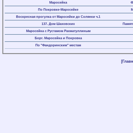
Маросейка
Ф
По Покровке-Маросейке
М
Воскресная прогулка от Маросейки до Солянки ч.1
137. Дом Шаховских
Памят
Маросейка с Рустамом Рахматуллиным
Борг. Маросейка и Покровка
По "Фандоринским" местам
[Главн