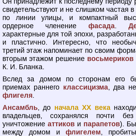
Он принадлежит к последнему периоду
свидетельствуют и не слишком частая в 
по линии улицы, и компактный выс
ордерное членение
фасада
.
Д
характерные для той эпохи, разработан
и пластично. Интересно, что необы
третий этаж напоминает по своим форм
вторым этажом решение
восьмериков
К. И. Бланка.
Вслед за домом по сторонам его б
приемах раннего
классицизма
, два н
флигеля
.
Ансамбль
, до
начала XX века
находи
владельцев, сохранялся почти без
уничтожение
аттиков
и
парапетов
). Б
между домом и
флигелем
, пробит