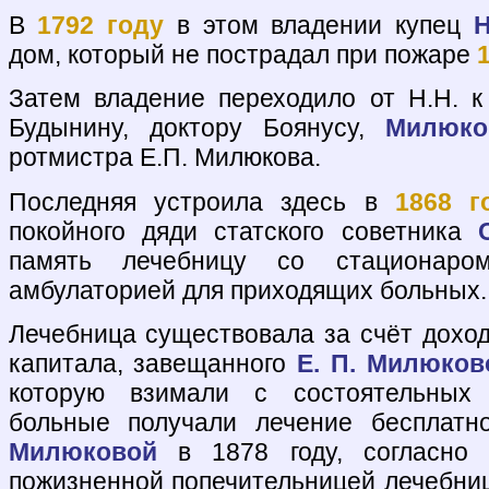
В
1792 году
в этом владении купец
Н
дом, который не пострадал при пожаре
Затем владение переходило от Н.Н. к 
Будынину, доктору Боянусу,
Милюко
ротмистра Е.П. Милюкова.
Последняя устроила здесь в
1868 г
покойного дяди статского советника
память лечебницу со стационар
амбулаторией для приходящих больных.
Лечебница существовала за счёт доход
капитала, завещанного
Е. П. Милюков
которую взимали с состоятельных
больные получали лечение бесплат
Милюковой
в 1878 году, согласно 
пожизненной попечительницей лечебни