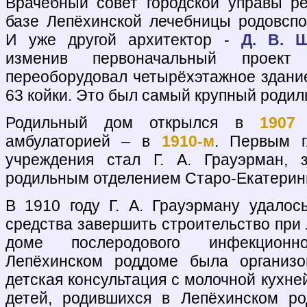
Врачебный совет городской управы р
базе Лепёхинской лечебницы родовспо
И уже другой архитектор -
Д. В. 
изменив первоначальный проек
переоборудовал четырёхэтажное здани
63 койки. Это был самый крупный родил
Родильный дом открылся в
1907
амбулаторией – в
1910-м
. Первым г
учреждения стал Г. А. Грауэрман, 
родильным отделением Старо-Екатерин
В 1910 году Г. А. Грауэрману удалос
средства завершить строительство при
доме послеродового инфекционн
Лепёхинском роддоме была организо
детская консультация с молочной кухней
детей, родившихся в Лепёхинском ро