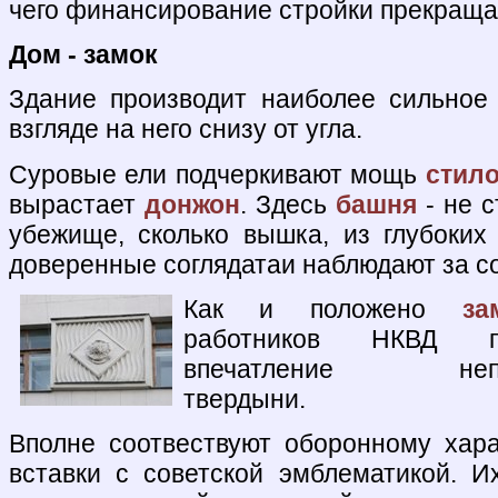
чего финансирование стройки прекраща
Дом - замок
Здание производит наиболее сильное
взгляде на него снизу от угла.
Суровые ели подчеркивают мощь
стил
вырастает
донжон
. Здесь
башня
- не с
убежище, сколько вышка, из глубоки
доверенные соглядатаи наблюдают за с
Как и положено
за
работников НКВД пр
впечатление непри
твердыни.
Вполне соотвествуют оборонному хар
вставки с советской эмблематикой. И