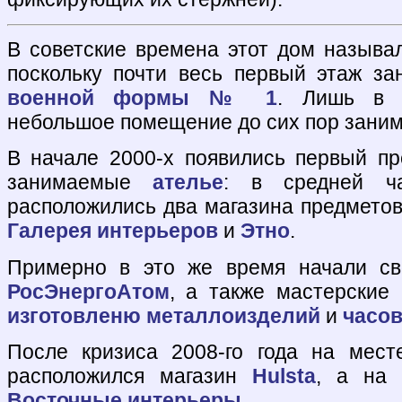
В советские времена этот дом называл
поскольку почти весь первый этаж з
военной формы № 1
. Лишь в с
небольшое помещение до сих пор зани
В начале 2000-х появились первый п
занимаемые
ателье
: в средней ча
расположились два магазина предметов
Галерея интерьеров
и
Этно
.
Примерно в это же время начали св
РосЭнергоАтом
, а также мастерские
изготовленю металлоизделий
и
часов
После кризиса 2008-го года на мес
расположился магазин
Hulsta
, а на
Восточные интерьеры
.