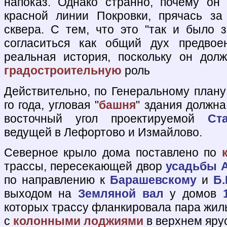
напоказ. Однако странно, почему он
красной линии Покровки, прячась з
сквера. С тем, что это "так и было з
согласиться как общий дух предвое
реальная история, поскольку он дол
градостроительную
роль
Действительно, по Генеральному плану
го года, угловая "
башня
" здания должн
восточный угол проектируемой
Ст
ведущей в Лефортово и Измайлово.
Северное крыло дома поставлено по
трассы, пересекающей двор
усадьбы 
по направлению к
Барашевскому
и
Б.
выходом на
Земляной вал
у домов
которых трассу фланкировала пара ж
с
колонными
лоджиями
в верхнем яру