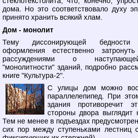
стеклотекстолита, что, конечно, упро
дома. Но это соответствовало духу эп
принято хранить всякий хлам.
Дом - монолит
Тему диссонирующей бедности 
оформления естественно затронут
рассуждениями о наступающ
"монолитности" зданий, подробно расс
книге "Культура-2".
С улицы дом можно вос
параллелепипед. При это
здания противоречит э
стороны двора выглядит 
Тем не менее в подъездах предусмотре
сих пор между ступеньками лестниц 
фиксирующих их стержней).