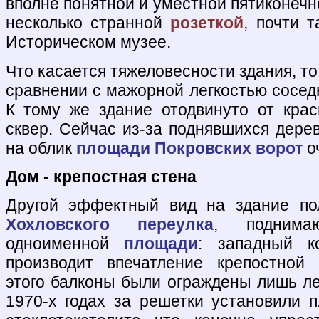
вполне понятной и уместной пятиконечно
несколько странной
розеткой
, почти т
Историческом музее.
Что касается тяжеловесности здания, то
сравнении с мажорной легкостью сосе
К тому же здание отодвинуто от кра
сквер. Сейчас из-за поднявшихся дере
на облик
площади Покровских ворот
о
Дом - крепостная стена
Другой эффектный вид на здание по
Хохловского переулка
, поднима
одноименной
площади
: западный к
производит впечатление крепостной
этого балконы были ограждены лишь ле
1970-х годах за решетки установили п